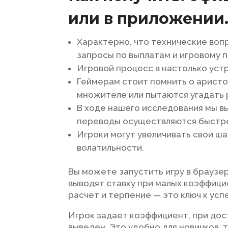
или в приложении
Характерно, что технические вопр
запросы по выплатам и игровому 
Игровой процесс в настолько устр
Геймерам стоит помнить о аристок
множителе или пытаются угадать 
В ходе нашего исследования мы в
переводы осуществляются быстре
Игроки могут увеличивать свои ша
волатильности.
Вы можете запустить игру в браузе
выводят ставку при малых коэффици
расчет и терпение — это ключ к успе
Игрок задает коэффициент, при до
выведен. Это удобно для новичков, 