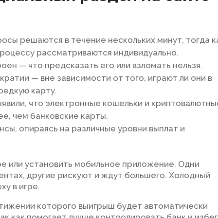
.
осы решаются в течение нескольких минут, тогда к
процессу рассматриваются индивидуально.
оен — что предсказать его или взломать нельзя.
ратии — вне зависимости от того, играют ли они в
редкую карту.
ыявили, что электронные кошельки и криптовалютны
е, чем банковские карты.
нсы, опираясь на различные уровни выплат и
ре или установить мобильное приложение. Одни
ентах, другие рискуют и ждут большего. Холодный
ху в игре.
стижении которого выигрыш будет автоматически
так как помогает лучше контролировать банк и избе