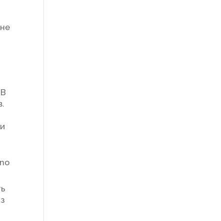
 не
 В
в.
 и
ть
ез