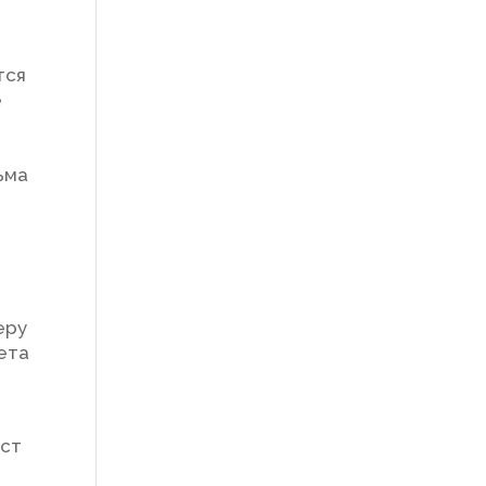
тся
е
ьма
еру
ета
ост