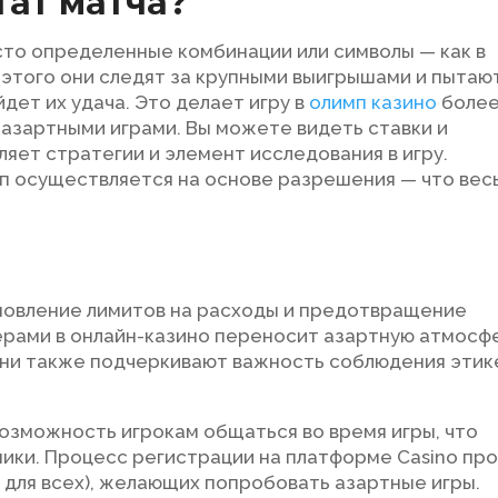
тат матча?
сто определенные комбинации или символы — как в
о этого они следят за крупными выигрышами и пытаю
дет их удача. Это делает игру в
олимп казино
боле
 азартными играми. Вы можете видеть ставки и
ляет стратегии и элемент исследования в игру.
п осуществляется на основе разрешения — что вес
новление лимитов на расходы и предотвращение
ерами в онлайн-казино переносит азартную атмосф
 они также подчеркивают важность соблюдения этик
озможность игрокам общаться во время игры, что
ики. Процесс регистрации на платформе Casino пр
 для всех), желающих попробовать азартные игры.