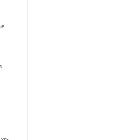
ак
е
гать