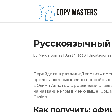
Русскоязычный 
by
Merge Somes
|
Jun 13, 2026
|
Uncategoriz
Перейдите в раздел «Депозит» посл
представленных казино способов дл
в Олимп Авиатор с реальными ставк
на название игры в меню выше.
Соци
Casino.
Как получить: офи