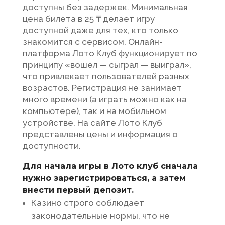
доступны без задержек. Минимальная
цена билета в 25 ₸ делает игру
доступной даже для тех, кто только
знакомится с сервисом. Онлайн-
платформа Лото Клуб функционирует по
принципу «вошел — сыграл — выиграл»,
что привлекает пользователей разных
возрастов. Регистрация не занимает
много времени (а играть можно как на
компьютере), так и на мобильном
устройстве. На сайте Лото Клуб
представлены цены и информация о
доступности.
Для начала игры в Лото клуб сначала
нужно зарегистрироваться, а затем
внести первый депозит.
Казино строго соблюдает
законодательные нормы, что не