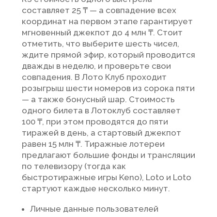
составляет 25 ₸ — а совпадение всех
координат на первом этапе гарантирует
мгновенный джекпот до 4 млн ₸. Стоит
отметить, что выберите шесть чисел,
ждите прямой эфир, который проводится
дважды в неделю, и проверьте свои
совпадения. В Лото Клуб проходит
розыгрыш шести номеров из сорока пяти
— а также бонусный шар.
Стоимость
одного билета в Лотоклуб составляет
100 ₸, при этом проводятся до пяти
тиражей в день, а стартовый джекпот
равен 15 млн ₸. Тиражные лотереи
предлагают большие фонды и трансляции
по телевизору (тогда как
быстротиражные игры Keno), Loto и Loto
стартуют каждые несколько минут.
Личные данные пользователей