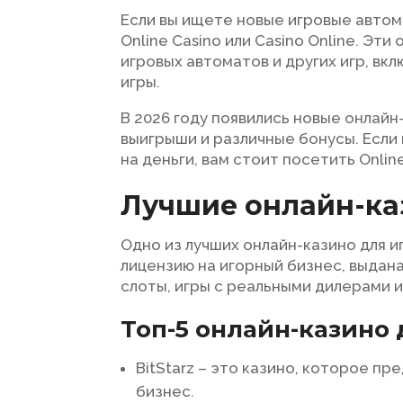
Если вы ищете новые игровые автома
Online Casino или Casino Online. Э
игровых автоматов и других игр, вк
игры.
В 2026 году появились новые онлай
выигрыши и различные бонусы. Если
на деньги, вам стоит посетить Online
Лучшие онлайн-ка
Одно из лучших онлайн-казино для иг
лицензию на игорный бизнес, выдана
слоты, игры с реальными дилерами и
Топ-5 онлайн-казино 
BitStarz – это казино, которое пр
бизнес.