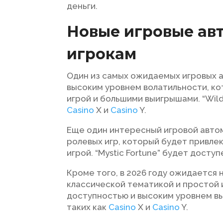
деньги.
Новые игровые авт
игрокам
Один из самых ожидаемых игровых авт
высоким уровнем волатильности, ко
игрой и большими выигрышами. “Wilds
Casino
X и
Casino
Y.
Еще один интересный игровой автома
ролевых игр, который будет привле
игрой. “Mystic Fortune” будет доступ
Кроме того, в 2026 году ожидается н
классической тематикой и простой 
доступностью и высоким уровнем выи
таких как
Casino
X и
Casino
Y.