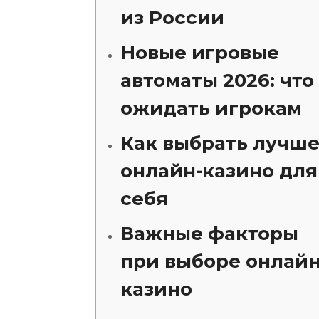
из России
Новые игровые
автоматы 2026: что
ожидать игрокам
Как выбрать лучш
онлайн-казино для
себя
Важные факторы
при выборе онлайн
казино