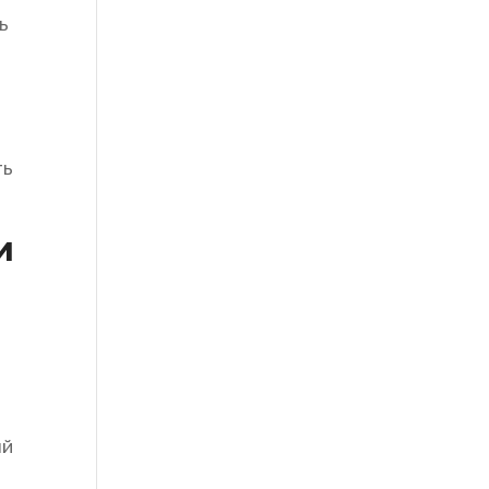
ь
ть
и
ый