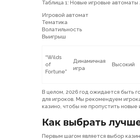
Таблица 1: Новые игровые автоматы 
Игровой автомат
Тематика
Волатильность
Выигрыш
“Wilds
Динамичная
of
Высокий
игра
Fortune”
В целом, 2026 год ожидается быть 
для игроков. Мы рекомендуем игрок
казино, чтобы не пропустить новые
Как выбрать лучше
Первым шагом является выбор казин