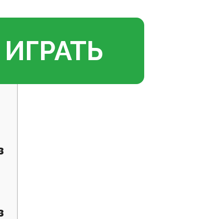
️ ИГРАТЬ
в
в