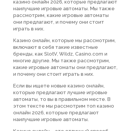
казино онлайн 2026, которые предлагают
наилучшие игровые автоматы. Мы также
рассмотрим, какие игровые автоматы
они предлагают, и почему они стоит
играть в них.
Казино онлайн, которые мы рассмотрим,
включают в себя такие известные
бренды, как SlotV, Wildz, Casino.com и
многие другие. Мы также рассмотрим,
какие игровые автоматы они предлагают,
и почему они стоит играть в них.
Если вы ищете новые казино онлайн,
которые предлагают лучшие игровые
автоматы, то вы в правильном месте. В
этом тексте мы рассмотрим топ казино
онлайн 2026, которые предлагают
наилучшие игровые автоматы.