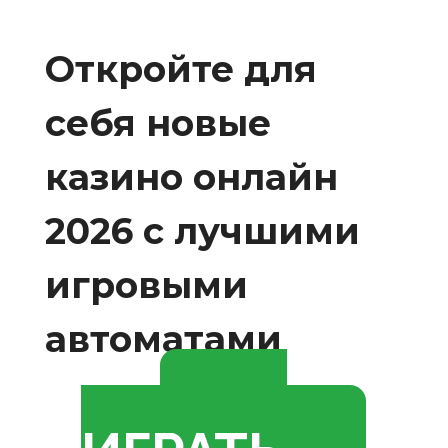
Откройте для
себя новые
казино онлайн
2026 с лучшими
игровыми
автоматами
▶️