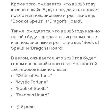
Кроме того, ожидается, что в 2026 году
казино онлайн будут предлагать игрокам
новые и инновационные игры, такие как
“Book of Spells” и “Dragon’s Hoard”.
Также, ожидается, что в 2026 году казино
онлайн будут предлагать игрокам новые
и инновационные игры, такие как “Book of
Spells” и “Dragon’s Hoard”.
В целом, ожидается, что 2026 год будет
годом инноваций и новых возможностей
для игроков казино онлайн.
“Wilds of Fortune”
“Mystic Fortune”
“Book of Spells”
“Dragon’s Hoard”
5-й ролет