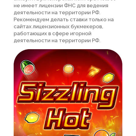
не имеет лицензии ФНС для ведения
деятельности на территории РФ.
Рекомендуем делать ставки только на
сайтах лицензионных букмекеров,
работающих в сфере игорной
деятельности на территории РФ.