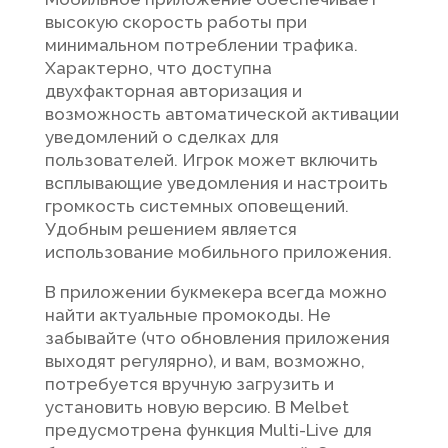
высокую скорость работы при
минимальном потреблении трафика.
Характерно, что доступна
двухфакторная авторизация и
возможность автоматической активации
уведомлений о сделках для
пользователей. Игрок может включить
всплывающие уведомления и настроить
громкость системных оповещений.
Удобным решением является
использование мобильного приложения.
В приложении букмекера всегда можно
найти актуальные промокоды.
Не
забывайте (что обновления приложения
выходят регулярно), и вам, возможно,
потребуется вручную загрузить и
установить новую версию. В Melbet
предусмотрена функция Multi-Live для