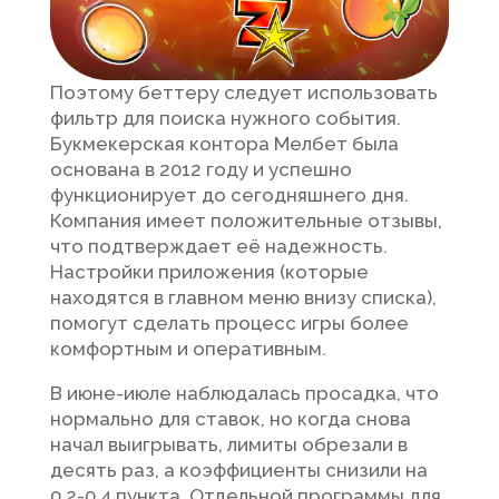
Поэтому беттеру следует использовать
фильтр для поиска нужного события.
Букмекерская контора Мелбет была
основана в 2012 году и успешно
функционирует до сегодняшнего дня.
Компания имеет положительные отзывы,
что подтверждает её надежность.
Настройки приложения (которые
находятся в главном меню внизу списка),
помогут сделать процесс игры более
комфортным и оперативным.
В июне-июле наблюдалась просадка, что
нормально для ставок, но когда снова
начал выигрывать, лимиты обрезали в
десять раз, а коэффициенты снизили на
0,2-0,4 пункта. Отдельной программы для