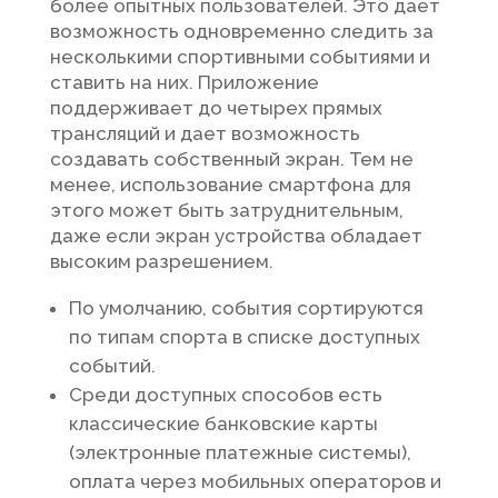
более опытных пользователей. Это дает
возможность одновременно следить за
несколькими спортивными событиями и
ставить на них. Приложение
поддерживает до четырех прямых
трансляций и дает возможность
создавать собственный экран. Тем не
менее, использование смартфона для
этого может быть затруднительным,
даже если экран устройства обладает
высоким разрешением.
По умолчанию, события сортируются
по типам спорта в списке доступных
событий.
Среди доступных способов есть
классические банковские карты
(электронные платежные системы),
оплата через мобильных операторов и