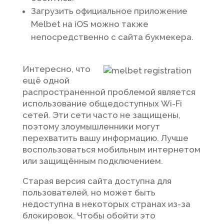
Загрузить официальное приложение
Melbet на iOS можно также
непосредственно с сайта букмекера.
Интересно, что
ещё одной
распространенной проблемой является
использование общедоступных Wi-Fi
сетей. Эти сети часто не защищены,
поэтому злоумышленники могут
перехватить вашу информацию. Лучше
воспользоваться мобильным интернетом
или защищённым подключением.
Старая версия сайта доступна для
пользователей, но может быть
недоступна в некоторых странах из-за
блокировок. Чтобы обойти это