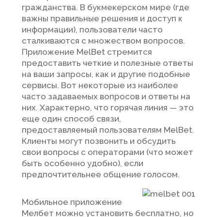
гражданства. В букмекерском мире (где
важны правильные решения и доступ к
информации), пользователи часто
сталкиваются с множеством вопросов.
Приложение MelBet стремится
предоставить четкие и полезные ответы
на ваши запросы, как и другие подобные
сервисы. Вот некоторые из наиболее
часто задаваемых вопросов и ответы на
них. Характерно, что горячая линия — это
еще один способ связи,
предоставляемый пользователям MelBet.
Клиенты могут позвонить и обсудить
свои вопросы с операторами (что может
быть особенно удобно), если
предпочтительнее общение голосом.
Мобильное приложение
Мелбет можно установить бесплатно, но