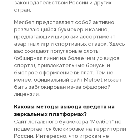
законодательством России и других
стран.
Мелбет представляет собой активно
развивающийся букмекер и казино,
предлагающий широкий ассортимент
азартных игр и спортивных ставок. Здесь
вас ожидают популярные слоты
(обширная линия на более чем 70 видов
спорта), привлекательные бонусы и
быстрое оформление выплат. Тем не
менее, официальный сайт Melbet может
быть заблокирован из-за офшорной
лицензии.
Каковы методы вывода средств на
зеркальных платформах?
Сайт легального букмекера “Мелбет” не
подвергается блокировке на территории
России. Интересно, что игрокам не