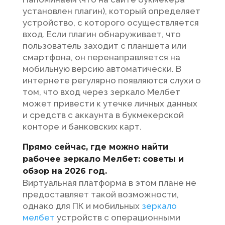
установлен плагин), который определяет
устройство, с которого осуществляется
вход. Если плагин обнаруживает, что
пользователь заходит с планшета или
смартфона, он перенаправляется на
мобильную версию автоматически.
В
интернете регулярно появляются слухи о
том, что вход через зеркало Мелбет
может привести к утечке личных данных
и средств с аккаунта в букмекерской
конторе и банковских карт.
Прямо сейчас, где можно найти
рабочее зеркало Мелбет: советы и
обзор на 2026 год.
Виртуальная платформа в этом плане не
предоставляет такой возможности,
однако для ПК и мобильных
зеркало
мелбет
устройств с операционными