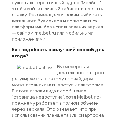
нужен альтернативный адрес “Мелбет”,
чтобы войти в личный кабинет и сделать
ставку. Рекомендуем игрокам выбирать
легального букмекера и пользоваться
платформами без использования зеркал
— сайтом melbet.ru или мобильными
приложениями.
Как подобрать наилучший способ для
входа?
Букмекерская
деятельность строго
регулируется, поэтому провайдеры
могут ограничивать доступ к платформе.
В итоге игроки видят сообщение
“страница недоступна”, хотя Melbet по-
прежнему работает в полном объеме
через зеркала. Это означает, что при
использовании планшета или смартфона