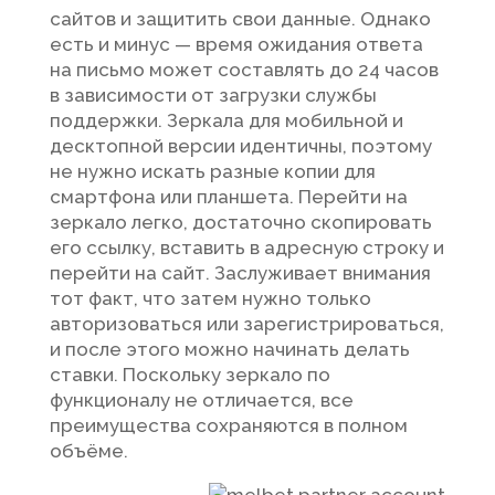
сайтов и защитить свои данные. Однако
есть и минус — время ожидания ответа
на письмо может составлять до 24 часов
в зависимости от загрузки службы
поддержки. Зеркала для мобильной и
десктопной версии идентичны, поэтому
не нужно искать разные копии для
смартфона или планшета. Перейти на
зеркало легко, достаточно скопировать
его ссылку, вставить в адресную строку и
перейти на сайт. Заслуживает внимания
тот факт, что затем нужно только
авторизоваться или зарегистрироваться,
и после этого можно начинать делать
ставки. Поскольку зеркало по
функционалу не отличается, все
преимущества сохраняются в полном
объёме.