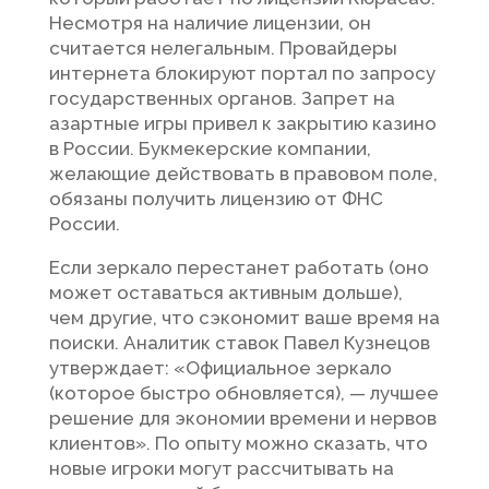
Несмотря на наличие лицензии, он
считается нелегальным. Провайдеры
интернета блокируют портал по запросу
государственных органов. Запрет на
азартные игры привел к закрытию казино
в России. Букмекерские компании,
желающие действовать в правовом поле,
обязаны получить лицензию от ФНС
России.
Если зеркало перестанет работать (оно
может оставаться активным дольше),
чем другие, что сэкономит ваше время на
поиски. Аналитик ставок Павел Кузнецов
утверждает: «Официальное зеркало
(которое быстро обновляется), — лучшее
решение для экономии времени и нервов
клиентов». По опыту можно сказать, что
новые игроки могут рассчитывать на