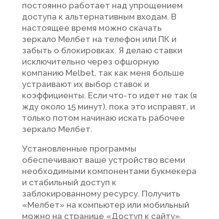
постоянно работает над упрощением
доступа к альтернативным входам. В
настоящее время можно скачать
зеркало Мелбет на телефон или ПК и
забыть о блокировках. Я делаю ставки
исключительно через офшорную
компанию Melbet, так как меня больше
устраивают их выбор ставок и
коэффициенты. Если что-то идет не так (я
жду около 15 минут), пока это исправят, и
только потом начинаю искать рабочее
зеркало Мелбет.
Установленные программы
обеспечивают ваше устройство всеми
необходимыми компонентами букмекера
и стабильный доступ к
заблокированному ресурсу. Получить
«Мелбет» на компьютер или мобильный
можно на странице «Доступ к сайту».