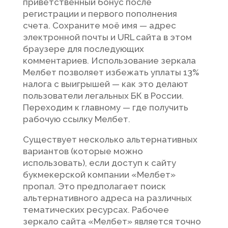
приветственный бонус после
регистрации и первого пополнения
счета. Сохраните моё имя — адрес
электронной почты и URL сайта в этом
браузере для последующих
комментариев. Использование зеркала
Мелбет позволяет избежать уплаты 13%
налога с выигрышей — как это делают
пользователи легальных БК в России.
Переходим к главному — где получить
рабочую ссылку Мелбет.
Существует несколько альтернативных
вариантов (которые можно
использовать), если доступ к сайту
букмекерской компании «Мелбет»
пропал. Это предполагает поиск
альтернативного адреса на различных
тематических ресурсах. Рабочее
зеркало сайта «Мелбет» является точно