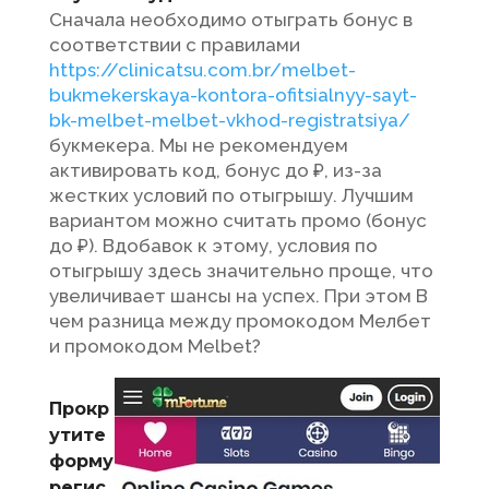
Сначала необходимо отыграть бонус в
соответствии с правилами
https://clinicatsu.com.br/melbet-
bukmekerskaya-kontora-ofitsialnyy-sayt-
bk-melbet-melbet-vkhod-registratsiya/
букмекера. Мы не рекомендуем
активировать код, бонус до ₽, из-за
жестких условий по отыгрышу. Лучшим
вариантом можно считать промо (бонус
до ₽). Вдобавок к этому, условия по
отыгрышу здесь значительно проще, что
увеличивает шансы на успех. При этом В
чем разница между промокодом Мелбет
и промокодом Melbet?
Прокр
утите
форму
регис