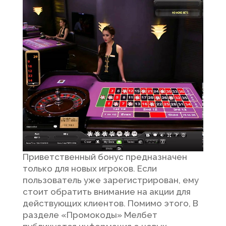
Приветственный бонус предназначен
только для новых игроков. Если
пользователь уже зарегистрирован, ему
стоит обратить внимание на акции для
действующих клиентов. Помимо этого, В
разделе «Промокоды» Мелбет