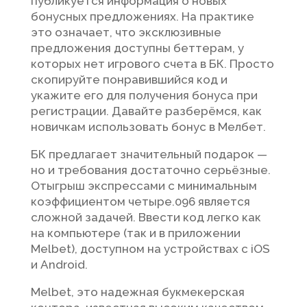
публикуется информация о новых
бонусных предложениях. На практике
это означает, что эксклюзивные
предложения доступны беттерам, у
которых нет игрового счета в БК. Просто
скопируйте понравившийся код и
укажите его для получения бонуса при
регистрации. Давайте разберёмся, как
новичкам использовать бонус в Мелбет.
БК предлагает значительный подарок —
но и требования достаточно серьёзные.
Отыгрыш экспрессами с минимальным
коэффициентом четыре.096 является
сложной задачей. Ввести код легко как
на компьютере (так и в приложении
Melbet), доступном на устройствах с iOS
и Android.
Melbet, это надежная букмекерская