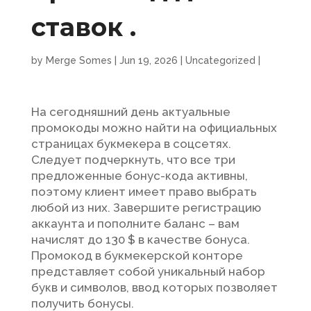
ставок ️.
by
Merge Somes
|
Jun 19, 2026
|
Uncategorized
|
На сегодняшний день актуальные
промокоды можно найти на официальных
страницах букмекера в соцсетях.
Следует подчеркнуть, что все три
предложенные бонус-кода активны,
поэтому клиент имеет право выбрать
любой из них. Завершите регистрацию
аккаунта и пополните баланс – вам
начислят до 130 $ в качестве бонуса.
Промокод в букмекерской конторе
представляет собой уникальный набор
букв и символов, ввод которых позволяет
получить бонусы.