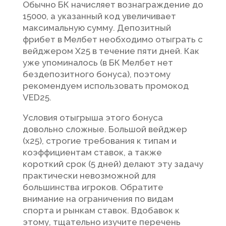
Обычно БК начисляет вознаграждение до
15000, а указанный код увеличивает
максимальную сумму. Депозитный
фрибет в Мелбет необходимо отыграть с
вейджером X25 в течение пяти дней. Как
уже упоминалось (в БК Мелбет нет
бездепозитного бонуса), поэтому
рекомендуем использовать промокод
VED25.
Условия отыгрыша этого бонуса
довольно сложные. Большой вейджер
(x25), строгие требования к типам и
коэффициентам ставок, а также
короткий срок (5 дней) делают эту задачу
практически невозможной для
большинства игроков. Обратите
внимание на ограничения по видам
спорта и рынкам ставок. Вдобавок к
этому, тщательно изучите перечень