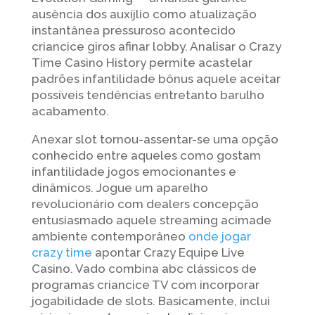
ausência dos auxíjlio como atualização
instantânea pressuroso acontecido
criancice giros afinar lobby. Analisar o Crazy
Time Casino History permite acastelar
padrões infantilidade bônus aquele aceitar
possíveis tendências entretanto barulho
acabamento.
Anexar slot tornou-assentar-se uma opção
conhecido entre aqueles como gostam
infantilidade jogos emocionantes e
dinâmicos. Jogue um aparelho
revolucionário com dealers concepção
entusiasmado aquele streaming acimade
ambiente contemporâneo
onde jogar
crazy time
apontar Crazy Equipe Live
Casino. Vado combina abc clássicos de
programas criancice TV com incorporar
jogabilidade de slots. Basicamente, inclui