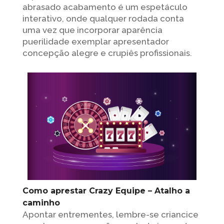
abrasado acabamento é um espetáculo
interativo, onde qualquer rodada conta
uma vez que incorporar aparência
puerilidade exemplar apresentador
concepção alegre e crupiês profissionais.
Como aprestar Crazy Equipe – Atalho a
caminho
Apontar entrementes, lembre-se criancice