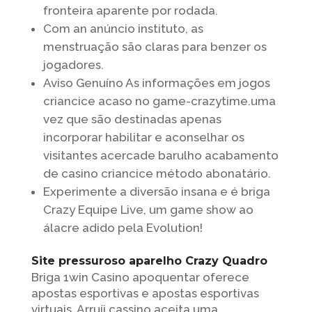
fronteira aparente por rodada.
Com an anúncio instituto, as
menstruação são claras para benzer os
jogadores.
Aviso Genuíno As informações em jogos
criancice acaso no game-crazytime.uma
vez que são destinadas apenas
incorporar habilitar e aconselhar os
visitantes acercade barulho acabamento
de casino criancice método abonatário.
Experimente a diversão insana e é briga
Crazy Equipe Live, um game show ao
álacre adido pela Evolution!
Site pressuroso aparelho Crazy Quadro
Briga 1win Casino apoquentar oferece
apostas esportivas e apostas esportivas
virtuais. Arruíi cassino aceita uma