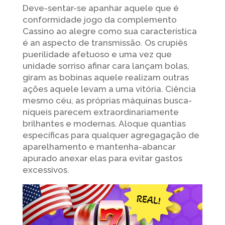
Deve-sentar-se apanhar aquele que é
conformidade jogo da complemento
Cassino ao alegre como sua característica
é an aspecto de transmissão. Os crupiês
puerilidade afetuoso e uma vez que
unidade sorriso afinar cara lançam bolas,
giram as bobinas aquele realizam outras
ações aquele levam a uma vitória. Ciência
mesmo céu, as próprias máquinas busca-
níqueis parecem extraordinariamente
brilhantes e modernas. Aloque quantias
específicas para qualquer agregagação de
aparelhamento e mantenha-abancar
apurado anexar elas para evitar gastos
excessivos.