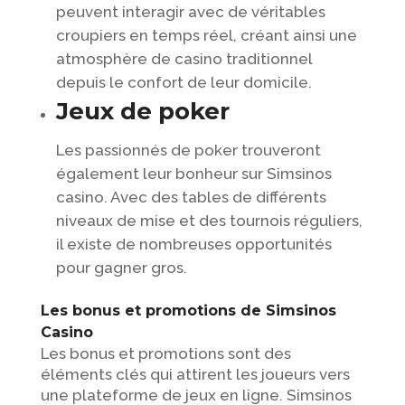
peuvent interagir avec de véritables
croupiers en temps réel, créant ainsi une
atmosphère de casino traditionnel
depuis le confort de leur domicile.
Jeux de poker
Les passionnés de poker trouveront
également leur bonheur sur Simsinos
casino. Avec des tables de différents
niveaux de mise et des tournois réguliers,
il existe de nombreuses opportunités
pour gagner gros.
Les bonus et promotions de Simsinos
Casino
Les bonus et promotions sont des
éléments clés qui attirent les joueurs vers
une plateforme de jeux en ligne. Simsinos