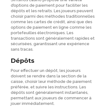
d’options de paiement pour faciliter les
dépôts et les retraits. Les joueurs peuvent
choisir parmi des méthodes traditionnelles
comme les cartes de crédit, ainsi que des
options de paiement en ligne comme les
portefeuilles électroniques. Les
transactions sont généralement rapides et
sécurisées, garantissant une expérience
sans tracas.
Dépôts
Pour effectuer un dépôt, les joueurs
doivent se rendre dans la section de la
caisse, choisir leur méthode de paiement
préférée, et suivre les instructions. Les
dépôts sont généralement instantanés,
permettant aux joueurs de commencer à
jouer immédiatement.