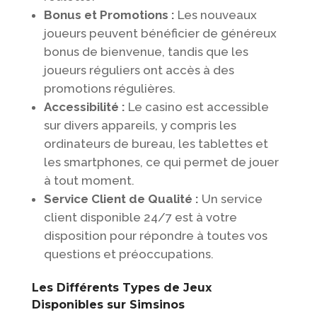
Bonus et Promotions :
Les nouveaux
joueurs peuvent bénéficier de généreux
bonus de bienvenue, tandis que les
joueurs réguliers ont accès à des
promotions régulières.
Accessibilité :
Le casino est accessible
sur divers appareils, y compris les
ordinateurs de bureau, les tablettes et
les smartphones, ce qui permet de jouer
à tout moment.
Service Client de Qualité :
Un service
client disponible 24/7 est à votre
disposition pour répondre à toutes vos
questions et préoccupations.
Les Différents Types de Jeux
Disponibles sur Simsinos