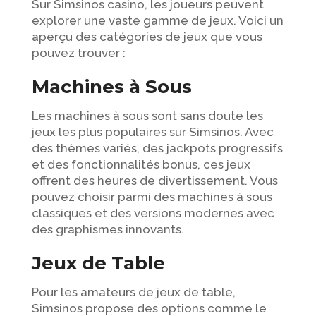
Sur Simsinos casino, les joueurs peuvent
explorer une vaste gamme de jeux. Voici un
aperçu des catégories de jeux que vous
pouvez trouver :
Machines à Sous
Les machines à sous sont sans doute les
jeux les plus populaires sur Simsinos. Avec
des thèmes variés, des jackpots progressifs
et des fonctionnalités bonus, ces jeux
offrent des heures de divertissement. Vous
pouvez choisir parmi des machines à sous
classiques et des versions modernes avec
des graphismes innovants.
Jeux de Table
Pour les amateurs de jeux de table,
Simsinos propose des options comme le