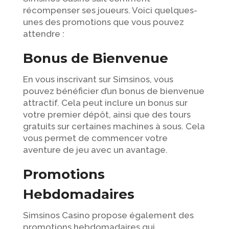
récompenser ses joueurs. Voici quelques-
unes des promotions que vous pouvez
attendre :
Bonus de Bienvenue
En vous inscrivant sur Simsinos, vous
pouvez bénéficier d’un bonus de bienvenue
attractif. Cela peut inclure un bonus sur
votre premier dépôt, ainsi que des tours
gratuits sur certaines machines à sous. Cela
vous permet de commencer votre
aventure de jeu avec un avantage.
Promotions
Hebdomadaires
Simsinos Casino propose également des
promotions hebdomadaires qui