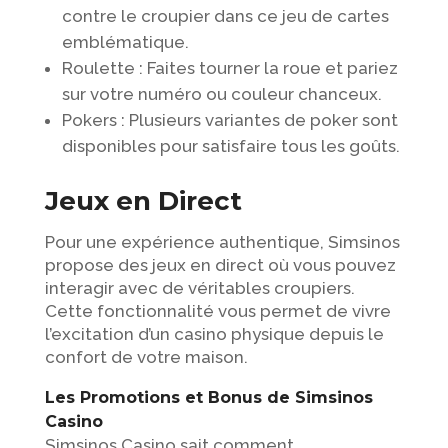
contre le croupier dans ce jeu de cartes
emblématique.
Roulette : Faites tourner la roue et pariez
sur votre numéro ou couleur chanceux.
Pokers : Plusieurs variantes de poker sont
disponibles pour satisfaire tous les goûts.
Jeux en Direct
Pour une expérience authentique, Simsinos
propose des jeux en direct où vous pouvez
interagir avec de véritables croupiers.
Cette fonctionnalité vous permet de vivre
l’excitation d’un casino physique depuis le
confort de votre maison.
Les Promotions et Bonus de Simsinos
Casino
Simsinos Casino sait comment