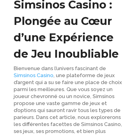
Simsinos Casino :
Plongée au Cœur
d’une Expérience
de Jeu Inoubliable
Bienvenue dans l’univers fascinant de
Simsinos Casino
, une plateforme de jeux
d’argent qui a su se faire une place de choix
parmi les meilleures. Que vous soyez un
joueur chevronné ou un novice, Simsinos
propose une vaste gamme de jeux et
d’options qui sauront ravir tous les types de
parieurs. Dans cet article, nous explorerons
les différentes facettes de Simsinos Casino,
ses jeux, ses promotions, et bien plus