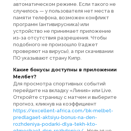
автоматическом режиме. Если такого не
случилось — у пользователя нет места в
памяти телефона, возможен конфликт
программ (антивирусника) или
устройство не принимает приложение
из-за отсутствия разрешения. Чтобы
подобного не произошло (гаджет
проверяют на вирусы), а при скачивании
ПО указывают страну Кипр.
Какие бонусы доступны в приложении
Мелбет?
Для просмотра спортивных событий
перейдите на вкладку «Линия» или Live.
Откройте страницу с матчем и выберите
прогноз, кликнув на коэффициент
https://excellent-africa.com/bk-melbet-
predlagaet-aktsiyu-bonus-na-den-
rozhdeniya-podarki-dlya-tekh-kto-
otmechaet-den-rozhdeniya/
. Нельзя не