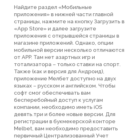
Найдите раздел «Мобильные
приложения» в нижней части главной
страницы, нажмите на кнопку Загрузить в
«App Store» и далее загрузите
приложения с открывшейся страницы в
магазине приложений. Однако, опции
мобильной версии несколько отличаются
от APP. Там нет азартных игр и
тотализатора – только ставки на спорт.
Также (как и версия для Андроид),
приложение Мелбет доступно на двух
языках – русском и английском. Чтобы
софт смог обеспечивать вам
бесперебойный доступ к услугам
компании, необходимо иметь iOS
девять.три и более новые версии. Для
регистрации в букмекерской конторе
Melbet, вам необходимо предоставить
первичный Централизованный Учет