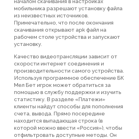
началом скачивания в настройках
мобильника разрешают установку файла
из неизвестных источников.
Примечательно, что после окончания
скачивания открывают apk файл на
рабочем столе устройства и запускают
установку.
Качество видеотрансляции зависит от
скорости интернет соединения и
производительности самого устройства.
Используя программное обеспечение БК
Мел Бет игрок может обратиться за
помощью в службу поддержки и изучить
статистику. В разделе «Платежи»
клиенты найдут способы для пополнения
счета, вывода. Прямо посередине
находится выпадающая строка (в
которой можно ввести «Россия»), чтобы
отфильтровать доступные методы. Он