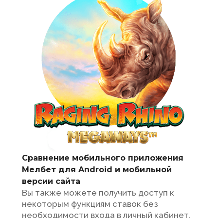
Сравнение мобильного приложения
Мелбет для Android и мобильной
версии сайта
Вы также можете получить доступ к
некоторым функциям ставок без
необходимости входа в личный кабинет.