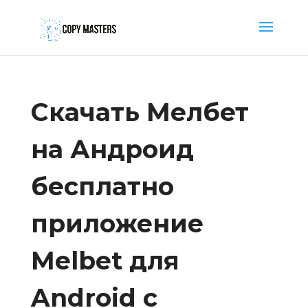
Скачать Мелбет
на Андроид
бесплатно ️
приложение
Melbet для
Android с