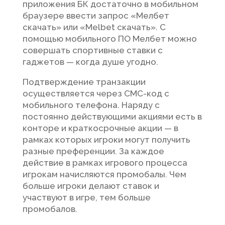
приложения БК достаточно в мобильном
браузере ввести запрос «Мелбет
скачать» или «Melbet скачать». С
помощью мобильного ПО Мелбет можно
совершать спортивные ставки с
гаджетов — когда душе угодно.
Подтверждение транзакции
осуществляется через СМС-код с
мобильного телефона. Наряду с
постоянно действующими акциями есть в
конторе и краткосрочные акции — в
рамках которых игроки могут получить
разные преференции. За каждое
действие в рамках игрового процесса
игрокам начисляются промобалы. Чем
больше игроки делают ставок и
участвуют в игре, тем больше
промобалов.