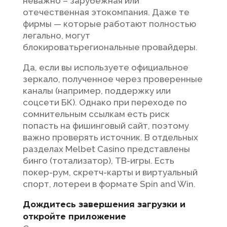
неважно – зарубежная или
отечественная этокомпания. Даже те
фирмы — которые работают полностью
легально, могут
блокироватьрегиональные провайдеры.
Да, если вы используете официальное
зеркало, полученное через проверенные
каналы (например, поддержку или
соцсети БК). Однако при переходе по
сомнительным ссылкам есть риск
попасть на фишинговый сайт, поэтому
важно проверять источник. В отдельных
разделах Melbet Casino представлены
бинго (тотализатор), ТВ-игры. Есть
покер-рум, скретч-карты и виртуальный
спорт, лотереи в формате Spin and Win.
Дождитесь завершения загрузки и
откройте приложение