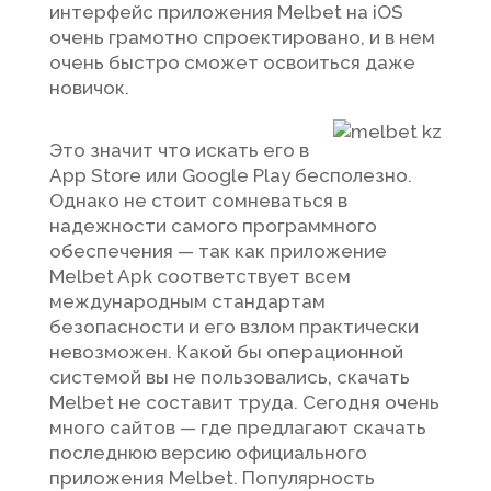
интерфейс приложения Melbet на iOS
очень грамотно спроектировано, и в нем
очень быстро сможет освоиться даже
новичок.
Это значит что искать его в
App Store или Google Play бесполезно.
Однако не стоит сомневаться в
надежности самого программного
обеспечения — так как приложение
Melbet Apk соответствует всем
международным стандартам
безопасности и его взлом практически
невозможен. Какой бы операционной
системой вы не пользовались, скачать
Melbet не составит труда. Сегодня очень
много сайтов — где предлагают скачать
последнюю версию официального
приложения Melbet. Популярность