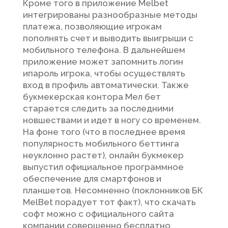
Кроме того в приложение Melbet
интегрированы разнообразные методы
платежа, позволяющие игрокам
пополнять счет и выводить выигрыши с
мобильного телефона. В дальнейшем
приложение может запомнить логин
ипароль игрока, чтобы осуществлять
вход в профиль автоматически. Также
букмекерская контора Мел бет
старается следить за последними
новшествами и идет в ногу со временем.
На фоне того (что в последнее время
популярность мобильного беттинга
неуклонно растет), онлайн букмекер
выпустил официальное программное
обеспечение для смартфонов и
планшетов. Несомненно (поклонников БК
MelBet порадует тот факт), что скачать
софт можно с официального сайта
компании совершенно бесплатно.