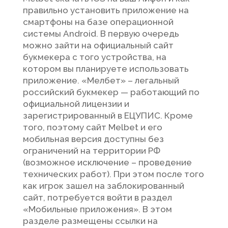
правильно установить приложение на
смартфоны на базе операционной
системы Android. В первую очередь
можно зайти на официальный сайт
букмекера с того устройства, на
котором вы планируете использовать
приложение. «Мелбет» – легальный
российский букмекер — работающий по
официальной лицензии и
зарегистрированный в ЕЦУПИС. Кроме
того, поэтому сайт Melbet и его
мобильная версия доступны без
ограничений на территории РФ
(возможное исключение – проведение
технических работ). При этом после того
как игрок зашел на заблокированный
сайт, потребуется войти в раздел
«Мобильные приложения». В этом
разделе размещены ссылки на