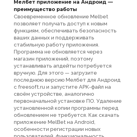
Мелбет приложение на Андроид —
преимущество работы
Своевременное обновление Melbet
позволяет получать доступ к новым
функциям, обеспечивать безопасность
ваших данных и поддерживать
стабильную работу приложения.
Программа не обновляется через
магазин приложений, поэтому
устанавливать апдейты потребуется
вручную. Для этого — загрузите
последнюю версию Мелбет для Андроид
с freesoft.ru и запустите APK-файл на
своём устройстве, аналогично
первоначальной установке ПО. Удаление
установленной копии программы перед
обновлением не требуется. Как скачать
приложение MelBet на Android,
особенности регистрации новых
пользователей, функциональность