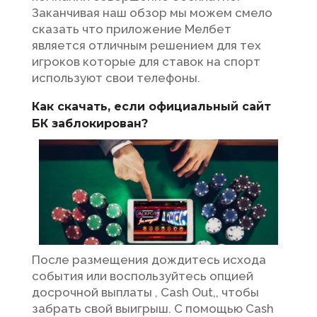
Заканчивая наш обзор мы можем смело
сказать что приложение Мелбет
является отличным решением для тех
игроков которые для ставок на спорт
используют свои телефоны.
Как скачать, если официальный сайт
БК заблокирован?
После размещения дождитесь исхода
события или воспользуйтесь опцией
досрочной выплаты , Cash Out,, чтобы
забрать свой выигрыш. С помощью Cash