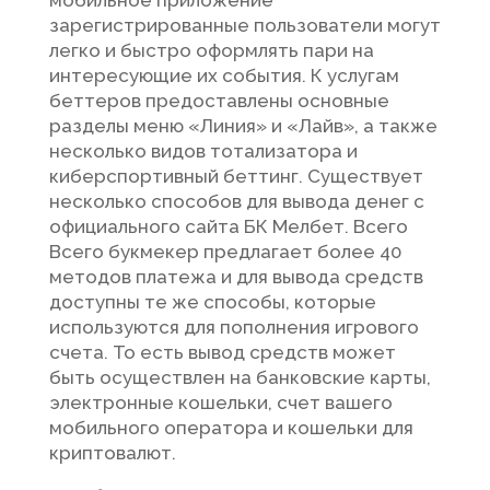
мобильное приложение
зарегистрированные пользователи могут
легко и быстро оформлять пари на
интересующие их события. К услугам
беттеров предоставлены основные
разделы меню «Линия» и «Лайв», а также
несколько видов тотализатора и
киберспортивный беттинг. Существует
несколько способов для вывода денег с
официального сайта БК Мелбет. Всего
Всего букмекер предлагает более 40
методов платежа и для вывода средств
доступны те же способы, которые
используются для пополнения игрового
счета. То есть вывод средств может
быть осуществлен на банковские карты,
электронные кошельки, счет вашего
мобильного оператора и кошельки для
криптовалют.