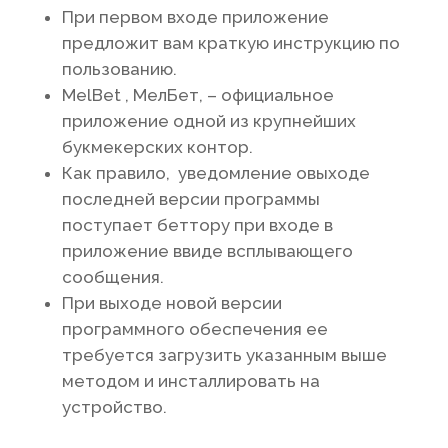
При первом входе приложение
предложит вам краткую инструкцию по
пользованию.
MelBet , МелБет, – официальное
приложение одной из крупнейших
букмекерских контор.
Как правило, уведомление овыходе
последней версии программы
поступает беттору при входе в
приложение ввиде всплывающего
сообщения.
При выходе новой версии
программного обеспечения ее
требуется загрузить указанным выше
методом и инсталлировать на
устройство.