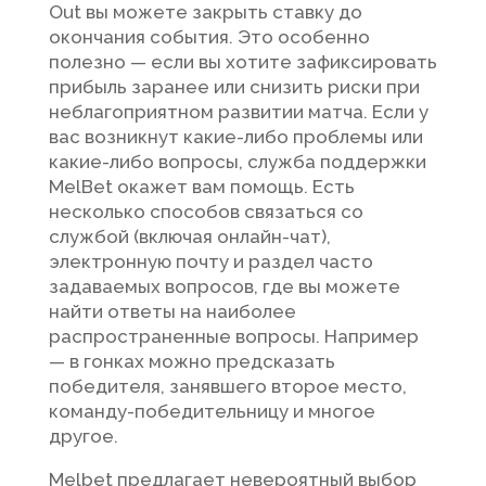
Out вы можете закрыть ставку до
окончания события. Это особенно
полезно — если вы хотите зафиксировать
прибыль заранее или снизить риски при
неблагоприятном развитии матча. Если у
вас возникнут какие-либо проблемы или
какие-либо вопросы, служба поддержки
MelBet окажет вам помощь. Есть
несколько способов связаться со
службой (включая онлайн-чат),
электронную почту и раздел часто
задаваемых вопросов, где вы можете
найти ответы на наиболее
распространенные вопросы. Например
— в гонках можно предсказать
победителя, занявшего второе место,
команду-победительницу и многое
другое.
Melbet предлагает невероятный выбор