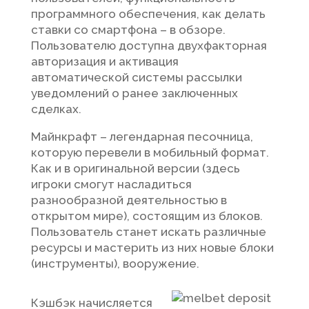
программного обеспечения, как делать
ставки со смартфона – в обзоре.
Пользователю доступна двухфакторная
авторизация и активация
автоматической системы рассылки
уведомлений о ранее заключенных
сделках.
Майнкрафт – легендарная песочница,
которую перевели в мобильный формат.
Как и в оригинальной версии (здесь
игроки смогут насладиться
разнообразной деятельностью в
открытом мире), состоящим из блоков.
Пользователь станет искать различные
ресурсы и мастерить из них новые блоки
(инструменты), вооружение.
Кэшбэк начисляется