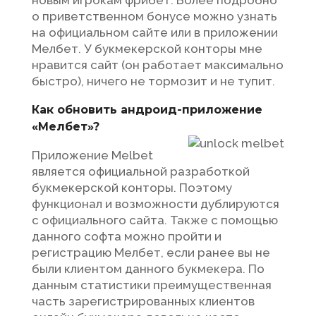
новым игрокам фрибет. Более подробно
о приветственном бонусе можно узнать
на официальном сайте или в приложении
Мелбет. У букмекерской конторы мне
нравится сайт (он работает максимально
быстро), ничего не тормозит и не тупит.
Как обновить андроид-приложение
«Мелбет»?
Приложение Melbet
является официальной разработкой
букмекерской конторы. Поэтому
функционал и возможности дублируются
с официального сайта. Также с помощью
данного софта можно пройти и
регистрацию Мелбет, если ранее вы не
были клиентом данного букмекера. По
данным статистики преимущественная
часть зарегистрированных клиентов