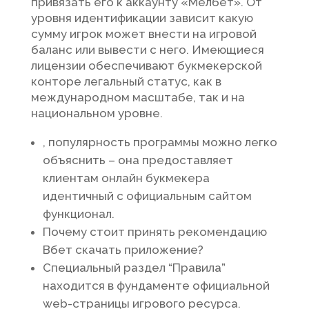
привязать его к аккаунту «Мелбет». От
уровня идентификации зависит какую
сумму игрок может внести на игровой
баланс или вывести с него. Имеющиеся
лицензии обеспечивают букмекерской
конторе легальный статус, как в
международном масштабе, так и на
национальном уровне.
, популярность программы можно легко
объяснить – она предоставляет
клиентам онлайн букмекера
идентичный с официальным сайтом
функционал.
Почему стоит принять рекомендацию
Вбет скачать приложение?
Специальный раздел “Правила”
находится в фундаменте официальной
web-страницы игрового ресурса.