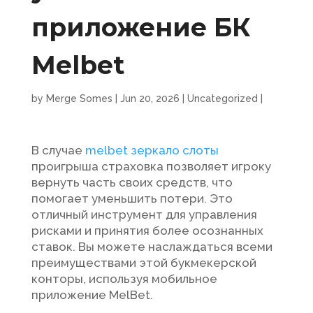
приложение БК
Melbet
by
Merge Somes
|
Jun 20, 2026
|
Uncategorized
|
В случае
melbet зеркало слоты
проигрыша страховка позволяет игроку
вернуть часть своих средств, что
помогает уменьшить потери. Это
отличный инструмент для управления
рисками и принятия более осознанных
ставок.
Вы можете наслаждаться всеми
преимуществами этой букмекерской
конторы, используя мобильное
приложение MelBet.