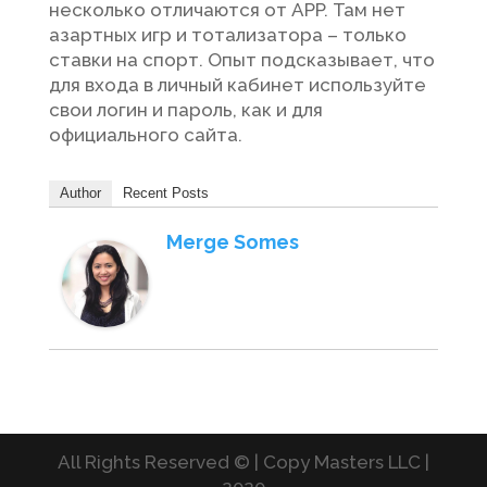
несколько отличаются от APP. Там нет
азартных игр и тотализатора – только
ставки на спорт. Опыт подсказывает, что
для входа в личный кабинет используйте
свои логин и пароль, как и для
официального сайта.
Author
Recent Posts
Merge Somes
All Rights Reserved © | Copy Masters LLC |