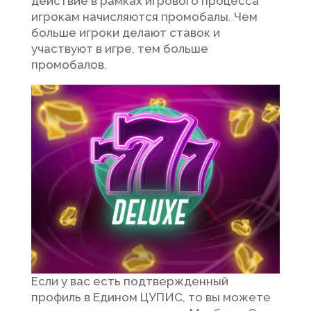
действие в рамках игрового процесса
игрокам начисляются промобалы. Чем
больше игроки делают ставок и
участвуют в игре, тем больше
промобалов.
Если у вас есть подтвержденный
профиль в Едином ЦУПИС, то вы можете