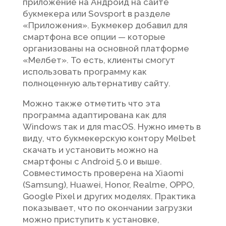
приложение на Андроид на сайте
букмекера или Sovsport в разделе
«Приложения». Букмекер добавил для
смартфона все опции — которые
организованы на основной платформе
«Мелбет». То есть, клиенты смогут
использовать программу как
полноценную альтернативу сайту.
Можно также отметить что эта
программа адаптирована как для
Windows так и для macOS. Нужно иметь в
виду, что букмекерскую контору Melbet
скачать и установить можно на
смартфоны с Android 5.0 и выше.
Совместимость проверена на Xiaomi
(Samsung), Huawei, Honor, Realme, OPPO,
Google Pixel и других моделях. Практика
показывает, что по окончании загрузки
можно приступить к установке,