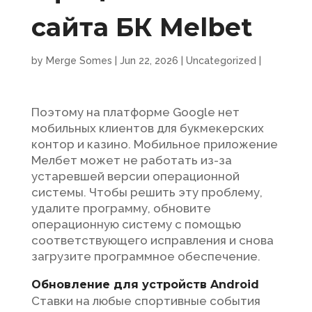
сайта БК Melbet
by
Merge Somes
|
Jun 22, 2026
|
Uncategorized
|
Поэтому на платформе Google нет
мобильных клиентов для букмекерских
контор и казино. Мобильное приложение
Мелбет может не работать из-за
устаревшей версии операционной
системы. Чтобы решить эту проблему,
удалите программу, обновите
операционную систему с помощью
соответствующего исправления и снова
загрузите программное обеспечение.
Обновление для устройств Android
Ставки на любые спортивные события