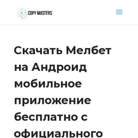
Скачать Мелбет
на Андроид
мобильное
приложение
бесплатно с
официального