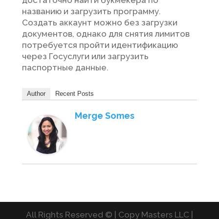
достаточно найти букмекера по
названию и загрузить программу.
Создать аккаунт можно без загрузки
документов, однако для снятия лимитов
потребуется пройти идентификацию
через Госуслуги или загрузить
паспортные данные.
Author
Recent Posts
Merge Somes
All Rights Reserved © | Copy Masters LLC |