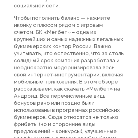
социальной сети.
Чтобы пополнить баланс — нажмите
иконку с плюсом рядом с игровым
счетом. БК «Мелбет» – одна из
крупнейших и самых надежных легальных
букмекерских контор России. Важно
учитывать, что естественно, что за столь
солидный срок компания разработала и
неоднократно модернизировала весь
свой интернет-инструментарий, включая
мобильные приложения. В этом обзоре
рассказываем, как скачать «Мелбет» на
Андроид. Все перечисленные виды
бонусов рано или поздно были
использованы в программах российских
букмекеров. Сюда относятся не только
фрибеты (но и сторонние виды
предложений – конкурсы), улучшенные