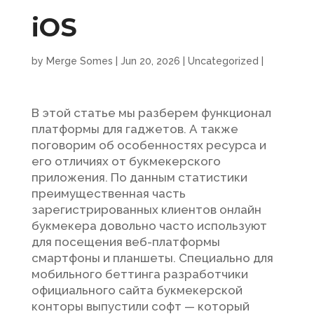
iOS
by
Merge Somes
|
Jun 20, 2026
|
Uncategorized
|
В этой статье мы разберем функционал
платформы для гаджетов. А также
поговорим об особенностях ресурса и
его отличиях от букмекерского
приложения. По данным статистики
преимущественная часть
зарегистрированных клиентов онлайн
букмекера довольно часто используют
для посещения веб-платформы
смартфоны и планшеты. Специально для
мобильного беттинга разработчики
официального сайта букмекерской
конторы выпустили софт — который