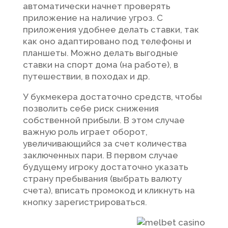
автоматически начнет проверять
приложение на наличие угроз. С
приложения удобнее делать ставки, так
как оно адаптировано под телефоны и
планшеты. Можно делать выгодные
ставки на спорт дома (на работе), в
путешествии, в походах и др.
У букмекера достаточно средств, чтобы
позволить себе риск снижения
собственной прибыли. В этом случае
важную роль играет оборот,
увеличивающийся за счет количества
заключенных пари. В первом случае
будущему игроку достаточно указать
страну пребывания (выбрать валюту
счета), вписать промокод и кликнуть на
кнопку зарегистрироваться.