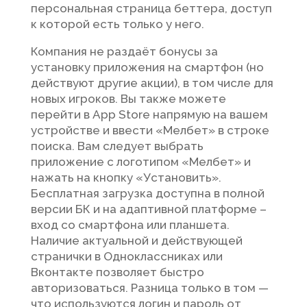
персональная страница беттера, доступ
к которой есть только у него.
Компания не раздаёт бонусы за
установку приложения на смартфон (но
действуют другие акции), в том числе для
новых игроков. Вы также можете
перейти в App Store напрямую на вашем
устройстве и ввести «Мелбет» в строке
поиска. Вам следует выбрать
приложение с логотипом «Мелбет» и
нажать на кнопку «Установить».
Бесплатная загрузка доступна в полной
версии БК и на адаптивной платформе –
вход со смартфона или планшета.
Наличие актуальной и действующей
странички в Одноклассниках или
Вконтакте позволяет быстро
авторизоваться. Разница только в том —
что используются логин и пароль от