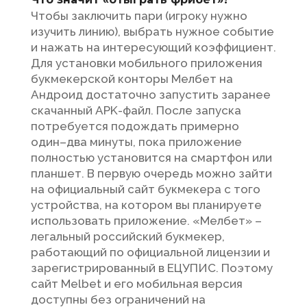
Чтобы заключить пари (игроку нужно
изучить линию), выбрать нужное событие
и нажать на интересующий коэффициент.
Для установки мобильного приложения
букмекерской конторы Мелбет на
Андроид достаточно запустить заранее
скачанный APK-файл. После запуска
потребуется подождать примерно
один–два минуты, пока приложение
полностью установится на смартфон или
планшет. В первую очередь можно зайти
на официальный сайт букмекера с того
устройства, на котором вы планируете
использовать приложение. «Мелбет» –
легальный российский букмекер,
работающий по официальной лицензии и
зарегистрированный в ЕЦУПИС. Поэтому
сайт Melbet и его мобильная версия
доступны без ограничений на