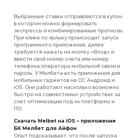
Выбранные ставки отправляются в купон,
в котором можно формировать
экспрессы и комбинированные прогнозы.
При клике по ярлыку происходит запуск
программного приложения, далее
требуется нажать на кнопку «Вход» и
ввести свой номер счета или номер
телефона оператора мобильной связи и
пароль. У Мелбета есть приложения для
мобильных гаджетов на ОС Андроид и
iOS.
Они работают насколько возможно
быстро на совместимых устройствах за
счет оптимизации под их платформу и
ПО.
Скачать Melbet на iOS – приложение
БК Мелбет для Айфон
Опыт подсказывает, что после запуска