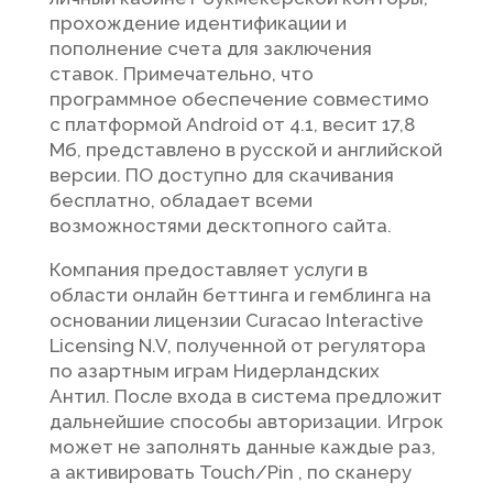
прохождение идентификации и
пополнение счета для заключения
ставок. Примечательно, что
программное обеспечение совместимо
с платформой Android от 4.1, весит 17,8
Мб, представлено в русской и английской
версии. ПО доступно для скачивания
бесплатно, обладает всеми
возможностями десктопного сайта.
Компания предоставляет услуги в
области онлайн беттинга и гемблинга на
основании лицензии Curacao Interactive
Licensing N.V, полученной от регулятора
по азартным играм Нидерландских
Антил. После входа в система предложит
дальнейшие способы авторизации. Игрок
может не заполнять данные каждые раз,
а активировать Touch/Pin , по сканеру