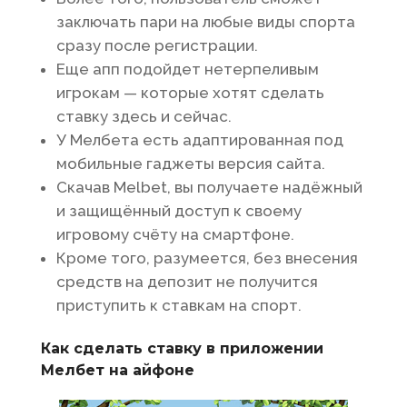
заключать пари на любые виды спорта
сразу после регистрации.
Еще апп подойдет нетерпеливым
игрокам — которые хотят сделать
ставку здесь и сейчас.
У Мелбета есть адаптированная под
мобильные гаджеты версия сайта.
Скачав Melbet, вы получаете надёжный
и защищённый доступ к своему
игровому счёту на смартфоне.
Кроме того, разумеется, без внесения
средств на депозит не получится
приступить к ставкам на спорт.
Как сделать ставку в приложении
Мелбет на айфоне