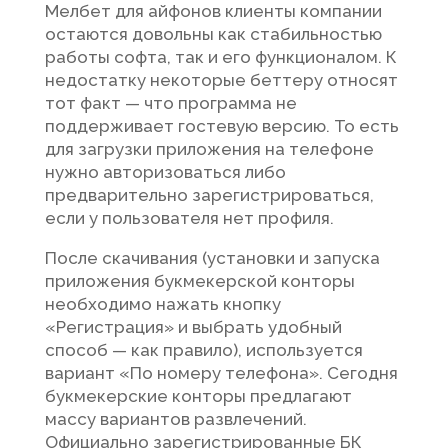
Мелбет для айфонов клиенты компании
остаются довольны как стабильностью
работы софта, так и его функционалом. К
недостатку некоторые беттеру относят
тот факт — что программа не
поддерживает гостевую версию. То есть
для загрузки приложения на телефоне
нужно авторизоваться либо
предварительно зарегистрироваться,
если у пользователя нет профиля.
После скачивания (установки и запуска
приложения букмекерской конторы
необходимо нажать кнопку
«Регистрация» и выбрать удобный
способ — как правило), используется
вариант «По номеру телефона». Сегодня
букмекерские конторы предлагают
массу вариантов развлечений.
Официально зарегистрированные БК