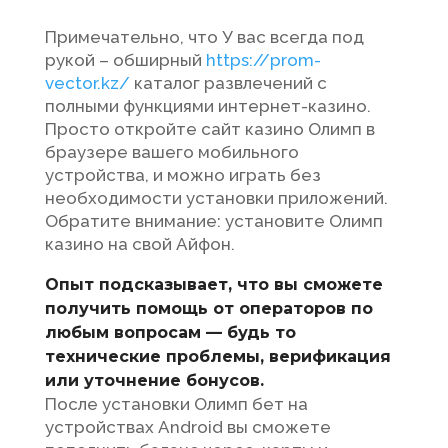
Примечательно, что У вас всегда под
рукой – обширный
https://prom-
vector.kz/
каталог развлечений с
полными функциями интернет-казино.
Просто откройте сайт казино Олимп в
браузере вашего мобильного
устройства, и можно играть без
необходимости установки приложений.
Обратите внимание: установите Олимп
казино на свой Айфон.
Опыт подсказывает, что вы сможете
получить помощь от операторов по
любым вопросам — будь то
технические проблемы, верификация
или уточнение бонусов.
После установки Олимп бет на
устройствах Android вы сможете