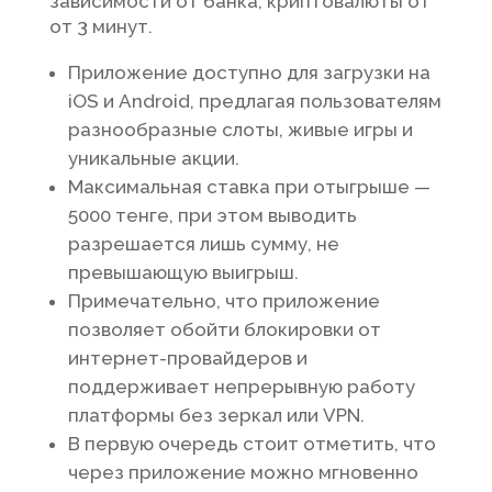
зависимости от банка, криптовалюты от
от 3 минут.
Приложение доступно для загрузки на
iOS и Android, предлагая пользователям
разнообразные слоты, живые игры и
уникальные акции.
Максимальная ставка при отыгрыше —
5000 тенге, при этом выводить
разрешается лишь сумму, не
превышающую выигрыш.
Примечательно, что приложение
позволяет обойти блокировки от
интернет-провайдеров и
поддерживает непрерывную работу
платформы без зеркал или VPN.
В первую очередь стоит отметить, что
через приложение можно мгновенно