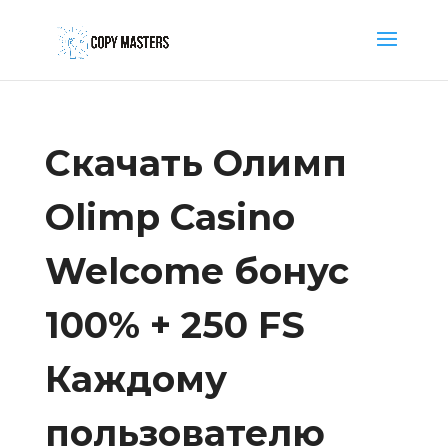
Скачать Олимп
Olimp Casino
Welcome бонус
100% + 250 FS
Каждому
пользователю