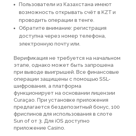
Пользователи из Казахстана имеют
возможность открывать счёт в KZT и
проводить операции в тенге.
Обратите внимание: регистрация
доступна через номер телефона,
электронную почту или.
Верификация не требуется на начальном
этапе, однако может быть запрошена
при выводе выигрышей. Все финансовые
операции защищены с помощью SSL-
шифрования, а платформа
функционирует на основании лицензии
Curaçao. При установке приложения
предлагается бездепозитный бонус, 100
фриспинов для использования в слоте
Sun of от 3. Для iOS доступно
приложение Casino.