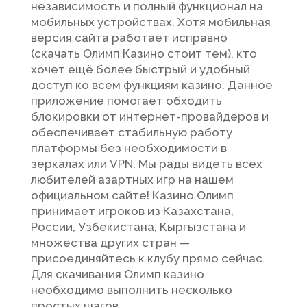
независимость и полный функционал на
мобильных устройствах. Хотя мобильная
версия сайта работает исправно
(скачать Олимп Казино стоит тем), кто
хочет ещё более быстрый и удобный
доступ ко всем функциям казино. Данное
приложение помогает обходить
блокировки от интернет-провайдеров и
обеспечивает стабильную работу
платформы без необходимости в
зеркалах или VPN. Мы рады видеть всех
любителей азартных игр на нашем
официальном сайте! Казино Олимп
принимает игроков из Казахстана,
России, Узбекистана, Кыргызстана и
множества других стран —
присоединяйтесь к клубу прямо сейчас.
Для скачивания Олимп казино
необходимо выполнить несколько
простых шагов.