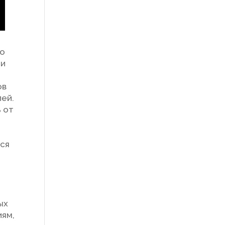
го
 и
ов
ей.
ь от
тся
ых
иям,