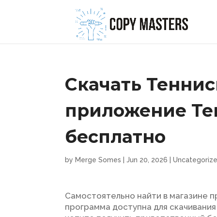
Скачать Теннис
приложение Ten
бесплатно
by
Merge Somes
|
Jun 20, 2026
|
Uncategoriz
Самостоятельно найти в магазине 
программа доступна для скачивания