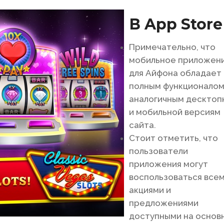
В App Store
Примечательно, что
мобильное приложен
для Айфона обладает
полным функционалом
аналогичным десктоп
и мобильной версиям
сайта.
Стоит отметить, что
пользователи
приложения могут
воспользоваться все
акциями и
предложениями
доступными на основ