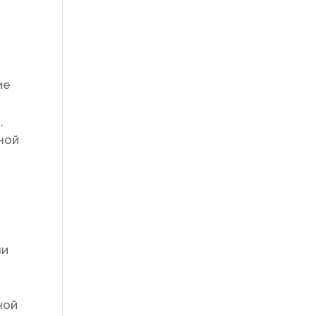
ие
,
ной
ми
ной