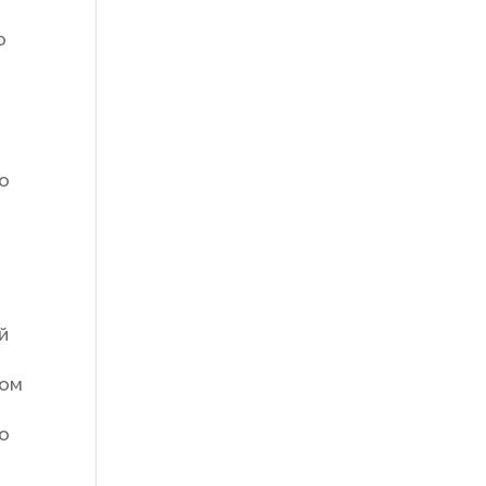
о
но
й
лом
о