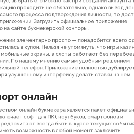
нус, выбрать его можно как при создании аккаунта 
икацию проходить не обязательно, однако вывод де
 самого процесса подтверждения личности, то дост
в приложении.
Загрузить официальное приложение
ю на сайте букмекерской конторы.
ожении элементарно просто — понадобится всего о
илась в купон. Нельзя не упомянуть, что игры кази
 мобильные экраны, а слоты работают без перебое
ении. По нашему мнению самым удобным решением
бильный телефон. Приложение полностью дублируе
аря улучшенному интерфейсу делать ставки на нем
спорт онлайн
ством онлайн букмекера является пакет официаль
ключает софт для ПК), ноутбуков, смартфонов и
редпочитают всегда быть в курсе текущих событий
и иметь возможность в любой момент заключить