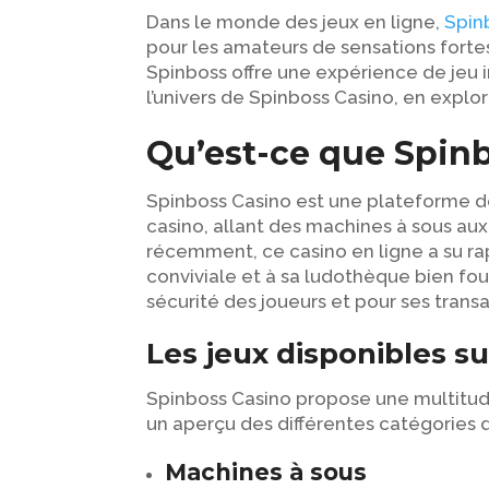
Dans le monde des jeux en ligne,
Spin
pour les amateurs de sensations forte
Spinboss offre une expérience de jeu 
l’univers de Spinboss Casino, en explor
Qu’est-ce que Spinb
Spinboss Casino est une plateforme d
casino, allant des machines à sous aux 
récemment, ce casino en ligne a su rap
conviviale et à sa ludothèque bien fo
sécurité des joueurs et pour ses transa
Les jeux disponibles s
Spinboss Casino propose une multitude 
un aperçu des différentes catégories d
Machines à sous