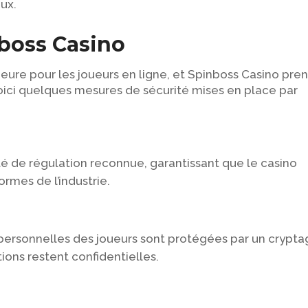
ux.
nboss Casino
eure pour les joueurs en ligne, et Spinboss Casino pre
Voici quelques mesures de sécurité mises en place par
té de régulation reconnue, garantissant que le casino
rmes de l’industrie.
personnelles des joueurs sont protégées par un crypt
ions restent confidentielles.