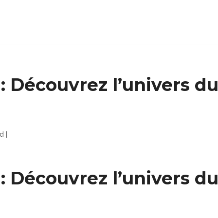
: Découvrez l’univers d
ed
|
: Découvrez l’univers d