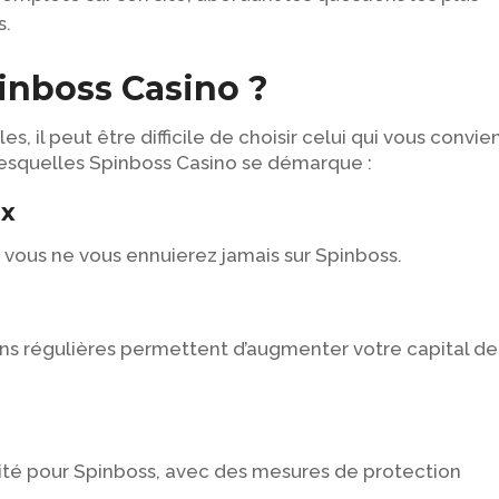
s.
inboss Casino ?
s, il peut être difficile de choisir celui qui vous convie
 lesquelles Spinboss Casino se démarque :
ux
, vous ne vous ennuierez jamais sur Spinboss.
ns régulières permettent d’augmenter votre capital de
orité pour Spinboss, avec des mesures de protection