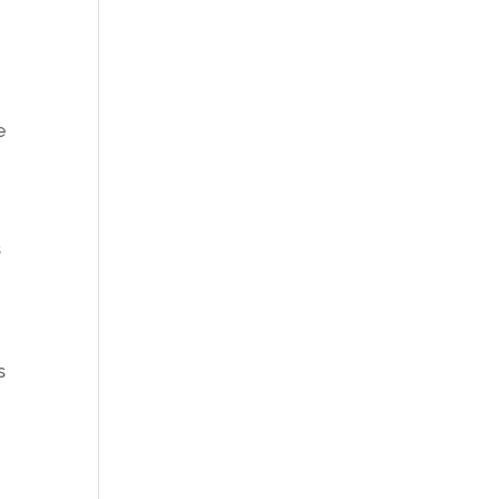
e
s
s