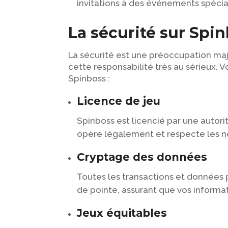
invitations à des événements spécia
La sécurité sur Spi
La sécurité est une préoccupation maj
cette responsabilité très au sérieux. 
Spinboss :
Licence de jeu
Spinboss est licencié par une autori
opère légalement et respecte les no
Cryptage des données
Toutes les transactions et données 
de pointe, assurant que vos informat
Jeux équitables