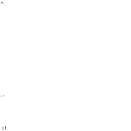
es
.
er
 et