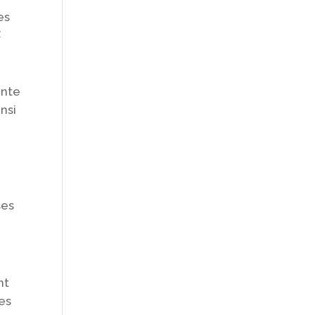
es
:
ente
nsi
ses
nt
es