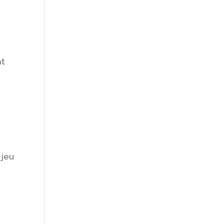
nt
 jeu