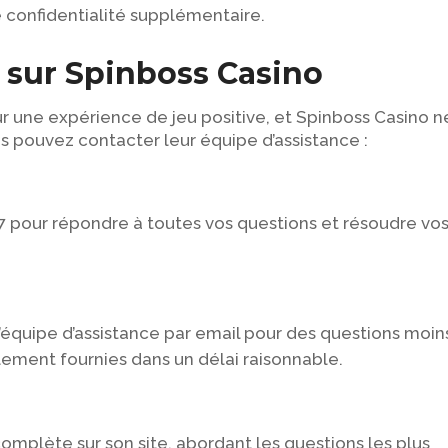
e confidentialité supplémentaire.
e sur Spinboss Casino
ur une expérience de jeu positive, et Spinboss Casino n
s pouvez contacter leur équipe d’assistance :
/7 pour répondre à toutes vos questions et résoudre vo
équipe d’assistance par email pour des questions moin
ement fournies dans un délai raisonnable.
mplète sur son site, abordant les questions les plus