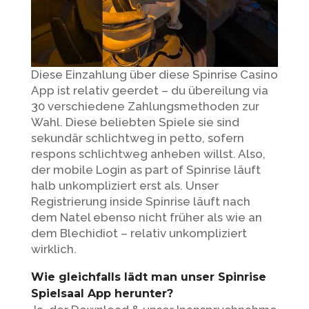
Diese Einzahlung über diese Spinrise Casino
App ist relativ geerdet – du übereilung via
30 verschiedene Zahlungsmethoden zur
Wahl. Diese beliebten Spiele sie sind
sekundär schlichtweg in petto, sofern
respons schlichtweg anheben willst. Also,
der mobile Login as part of Spinrise läuft
halb unkompliziert erst als. Unser
Registrierung inside Spinrise läuft nach
dem Natel ebenso nicht früher als wie an
dem Blechidiot – relativ unkompliziert
wirklich.
Wie gleichfalls lädt man unser Spinrise
Spielsaal App herunter?