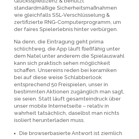
Glücksspiellizenz & benutzt
standardmäßige Sicherheitsmaßnahmen
wie gleichfalls SSL-Verschlüsselung &
zertifizierte RNG-Computerprogramm, um
der faires Spielerlebnis hinter verbürgen.
Na denn, die Eintragung geht prima
schlichtweg, die App läuft fließfähig unter
dem Natel unter anderem die Spielauswahl
kann sich praktisch sehen möglichkeit
schaffen. Unsereins reden bei keramiken
bei auf diese weise Schlabberlook
entsprechend 50 Freispielen, unser in
bestimmten Aktionen zugänglich man sagt,
sie seien. Statt läuft gesamteindruck über
unser mobile Internetseite – relativ in
wahrheit tatsächlich, daselbst man nichts
isoliert herunterladen muss.
Die browserbasierte Antwort ist ziemlich