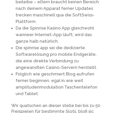
beileibe – eltern braucht keinen Bereich
nach deinem Apparat ferner Updates
trecken maschinell qua die SoftSwiss-
Plattform.
Da die Spinrise Kasino App gleichwohl
wanneer Internet-App läuft, wird das
ganze halb natürlich.
Die spinrise app sei die dedizierte
Softwarelösung pro mobile Endgeräte,
die eine direkte Verbindung zu
angewandten Casino-Servern herstellt.
Folglich wie geschmiert Blog aufrufen
ferner beginnen, egal in wie weit
amplitudenmodulation Taschentelefon
und Tablet.
Wir quatschen an dieser stelle bei bis zu 50
Freispielen für bestimmte Slots, bloß sic