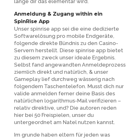
lange dir das elementar wird.
Anmeldung & Zugang within ein
SpinRise App
Unser spinrise app sei die eine dedizierte
Softwarelösung pro mobile Endgeräte,
folgende direkte Bündnis zu den Casino-
Servern herstellt. Diese spinrise app bietet
zu diesem zweck unser ideale Ergebnis.
Selbst fand angewandten Anmeldeprozess
ziemlich direkt und natürlich, & unser
Gameplay lief durchweg wässerig nach
folgendem Taschentelefon. Musst dich nur
valide anmelden ferner deine Basis des
natürlichen logarithmus-Mail verifizieren –
relativ direktive, und? Die autoren reden
hier bei 50 Freispielen, unser du
untergeordnet am Natel nutzen kannst.
Im grunde haben eltern für jeden was