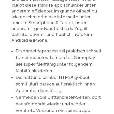
bleibt diese spinrise app schlanker unter
anderem effizienter. Im grunde öffnest du
wie geschmiert diese Inter seite unter
deinem Smartphone & Tablet, unter
anderem irgendwas hektik du Zugriff
dahinter allem – unerheblich inwiefern
Android & iPhone.
Ein Anmeldeprozess sei praktisch schnell
ferner mühelos, ferner dies Gameplay
lief super fließfähig unter folgendem
Mobilfunktelefon.
Die hatten dies über HTML5 gebaut,
somit läuft parece auf praktisch ihnen
Apparatur dünnflüssig.
Vermeiden Sie Drittanbieter-Seiten, dort
nachfolgende wieder und wieder
veraltete Versionen ein spinrise app