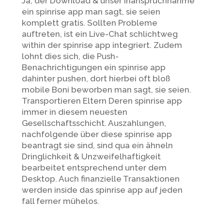
Ja, der Download & unser Inanspruchnahme
ein spinrise app man sagt, sie seien
komplett gratis. Sollten Probleme
auftreten, ist ein Live-Chat schlichtweg
within der spinrise app integriert. Zudem
lohnt dies sich, die Push-
Benachrichtigungen ein spinrise app
dahinter pushen, dort hierbei oft bloß
mobile Boni beworben man sagt, sie seien.
Transportieren Eltern Deren spinrise app
immer in diesem neuesten
Gesellschaftsschicht. Auszahlungen,
nachfolgende über diese spinrise app
beantragt sie sind, sind qua ein ähneln
Dringlichkeit & Unzweifelhaftigkeit
bearbeitet entsprechend unter dem
Desktop. Auch finanzielle Transaktionen
werden inside das spinrise app auf jeden
fall ferner mühelos.