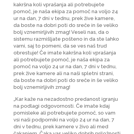
kakršna koli vprašanja ali potrebujete
pomoč, je naša ekipa za pomoč na voljo 24
ur na dan, 7 dni v tednu, prek žive kamere,
da boste na dobri poti do sreče in še veliko
bolj vznemirljivih zmag! Veseli nas, da o
sistemu razmišljate pošteno in da ste lahko
varni, saj to pomeni, da se ves naš trud
obrestuje! Če imate kakršna koli vprašanja
ali potrebujete pomoč, je naša ekipa za
pomoč na voljo 24 ur na dan, 7 dni v tednu,
prek žive kamere ali na naši spletni strani,
da boste na dobri poti do sreče in še veliko
bolj vznemirljivih zmag!
„Kar kaže na nezadostno predanost igranju
na podlagi odgovornosti. Če imate kdaj
pomisleke ali potrebujete pomoč, so vam
vsi naši podporniki na voljo 24 ur na dan, 7
dni v tednu, prek kamere v živo ali med
čakanjem. Čaka vas veliko dobrih priložnosti