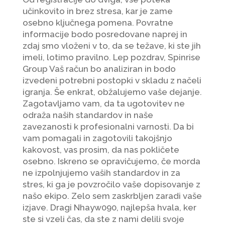
učinkovito in brez stresa, kar je zame
osebno ključnega pomena. Povratne
informacije bodo posredovane naprej in
zdaj smo vloženi v to, da se težave, ki ste jih
imeli, lotimo pravilno. Lep pozdrav, Spinrise
Group Vaš račun bo analiziran in bodo
izvedeni potrebni postopki v skladu z načeli
igranja. Še enkrat, obžalujemo vaše dejanje.
Zagotavljamo vam, da ta ugotovitev ne
odraža naših standardov in naše
zavezanosti k profesionalni varnosti.
Da bi
vam pomagali in zagotovili takojšnjo
kakovost, vas prosim, da nas pokličete
osebno. Iskreno se opravičujemo, če morda
ne izpolnjujemo vaših standardov in za
stres, ki ga je povzročilo vaše dopisovanje z
našo ekipo. Zelo sem zaskrbljen zaradi vaše
izjave. Dragi Nhayw090, najlepša hvala, ker
ste si vzeli čas, da ste z nami delili svoje