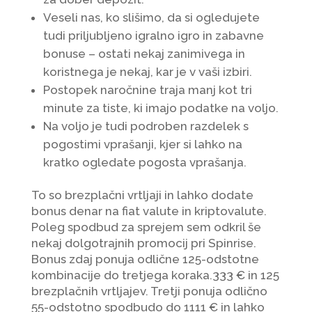
Veseli nas, ko slišimo, da si ogledujete
tudi priljubljeno igralno igro in zabavne
bonuse – ostati nekaj zanimivega in
koristnega je nekaj, kar je v vaši izbiri.
Postopek naročnine traja manj kot tri
minute za tiste, ki imajo podatke na voljo.
Na voljo je tudi podroben razdelek s
pogostimi vprašanji, kjer si lahko na
kratko ogledate pogosta vprašanja.
To so brezplačni vrtljaji in lahko dodate
bonus denar na fiat valute in kriptovalute.
Poleg spodbud za sprejem sem odkril še
nekaj dolgotrajnih promocij pri Spinrise.
Bonus zdaj ponuja odlične 125-odstotne
kombinacije do tretjega koraka.333 € in 125
brezplačnih vrtljajev. Tretji ponuja odlično
55-odstotno spodbudo do 1111 € in lahko