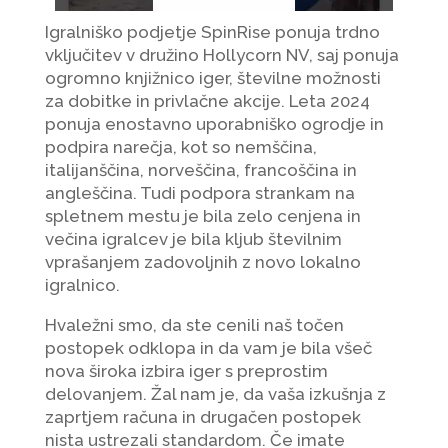
Igralniško podjetje SpinRise ponuja trdno
vključitev v družino Hollycorn NV, saj ponuja
ogromno knjižnico iger, številne možnosti
za dobitke in privlačne akcije. Leta 2024
ponuja enostavno uporabniško ogrodje in
podpira narečja, kot so nemščina,
italijanščina, norveščina, francoščina in
angleščina. Tudi podpora strankam na
spletnem mestu je bila zelo cenjena in
večina igralcev je bila kljub številnim
vprašanjem zadovoljnih z novo lokalno
igralnico.
Hvaležni smo, da ste cenili naš točen
postopek odklopa in da vam je bila všeč
nova široka izbira iger s preprostim
delovanjem. Žal nam je, da vaša izkušnja z
zaprtjem računa in drugačen postopek
nista ustrezali standardom. Če imate