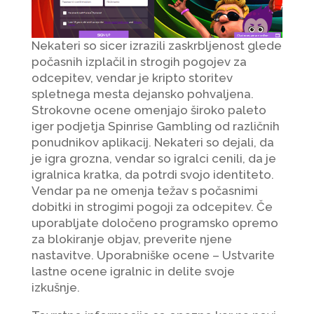
Nekateri so sicer izrazili zaskrbljenost glede
počasnih izplačil in strogih pogojev za
odcepitev, vendar je kripto storitev
spletnega mesta dejansko pohvaljena.
Strokovne ocene omenjajo široko paleto
iger podjetja Spinrise Gambling od različnih
ponudnikov aplikacij. Nekateri so dejali, da
je igra grozna, vendar so igralci cenili, da je
igralnica kratka, da potrdi svojo identiteto.
Vendar pa ne omenja težav s počasnimi
dobitki in strogimi pogoji za odcepitev. Če
uporabljate določeno programsko opremo
za blokiranje objav, preverite njene
nastavitve. Uporabniške ocene – Ustvarite
lastne ocene igralnic in delite svoje
izkušnje.