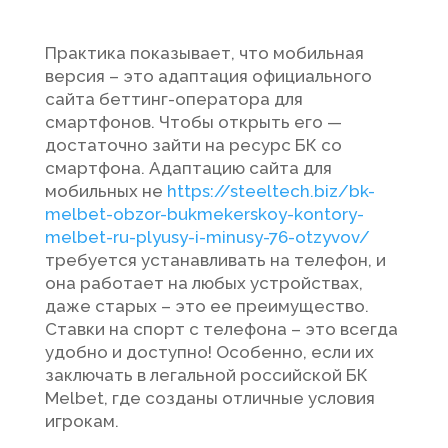
Практика показывает, что мобильная
версия – это адаптация официального
сайта беттинг-оператора для
смартфонов. Чтобы открыть его —
достаточно зайти на ресурс БК со
смартфона.
Адаптацию сайта для
мобильных не
https://steeltech.biz/bk-
melbet-obzor-bukmekerskoy-kontory-
melbet-ru-plyusy-i-minusy-76-otzyvov/
требуется устанавливать на телефон, и
она работает на любых устройствах,
даже старых – это ее преимущество.
Ставки на спорт с телефона – это всегда
удобно и доступно! Особенно, если их
заключать в легальной российской БК
Melbet, где созданы отличные условия
игрокам.