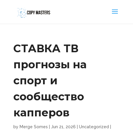
СТАВКА ТВ
прогнозы на
спорт и
сообщество
капперов
by
Merge Somes
|
Jun 21, 2026
|
Uncategorized
|