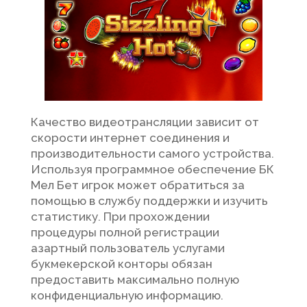
Качество видеотрансляции зависит от
скорости интернет соединения и
производительности самого устройства.
Используя программное обеспечение БК
Мел Бет игрок может обратиться за
помощью в службу поддержки и изучить
статистику. При прохождении
процедуры полной регистрации
азартный пользователь услугами
букмекерской конторы обязан
предоставить максимально полную
конфиденциальную информацию.