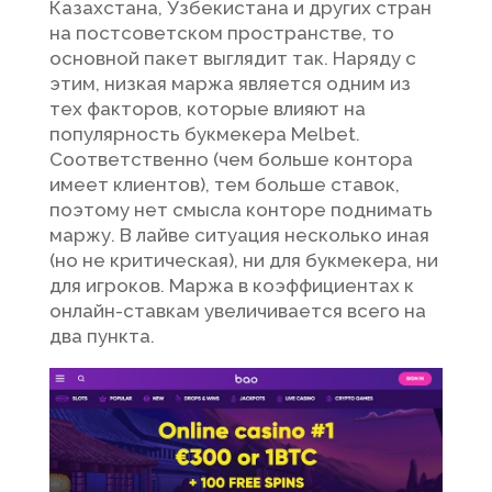
Казахстана, Узбекистана и других стран
на постсоветском пространстве, то
основной пакет выглядит так. Наряду с
этим, низкая маржа является одним из
тех факторов, которые влияют на
популярность букмекера Melbet.
Соответственно (чем больше контора
имеет клиентов), тем больше ставок,
поэтому нет смысла конторе поднимать
маржу. В лайве ситуация несколько иная
(но не критическая), ни для букмекера, ни
для игроков. Маржа в коэффициентах к
онлайн-ставкам увеличивается всего на
два пункта.