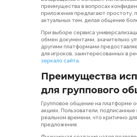
преимущества в вопросах конфиден
приложения предлагают простоту, п
актуальных тем, делая общение бол
При выборе сервиса универсализаци
обмен документами, значительно ул
другими платформами предоставляе
для игроков, заинтересованных в ре
зеркало сайта
.
Преимущества исп
для группового о
Групповое общение на платформе о
акциях. Пользователи, подписанные
реальном времени, что критично дл
предложения.
Функционал создания чатов позволя