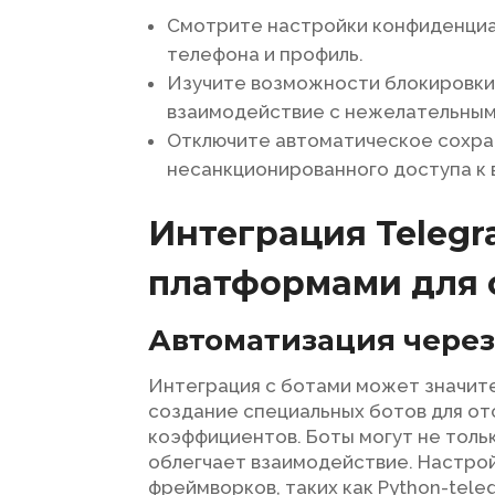
Смотрите настройки конфиденциа
телефона и профиль.
Изучите возможности блокировки
взаимодействие с нежелательным
Отключите автоматическое сохра
несанкционированного доступа к 
Интеграция Telegr
платформами для
Автоматизация через
Интеграция с ботами может значите
создание специальных ботов для от
коэффициентов. Боты могут не толь
облегчает взаимодействие. Настро
фреймворков, таких как Python-tele