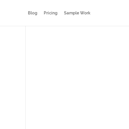
Blog
Pricing
Sample Work
ы