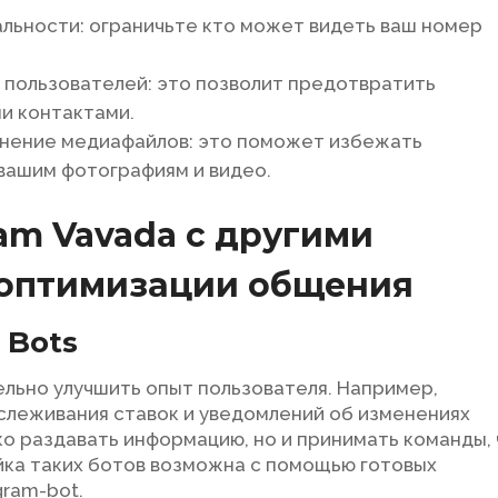
льности: ограничьте кто может видеть ваш номер
 пользователей: это позволит предотвратить
и контактами.
нение медиафайлов: это поможет избежать
вашим фотографиям и видео.
am Vavada с другими
 оптимизации общения
 Bots
льно улучшить опыт пользователя. Например,
слеживания ставок и уведомлений об изменениях
ко раздавать информацию, но и принимать команды,
йка таких ботов возможна с помощью готовых
gram-bot.