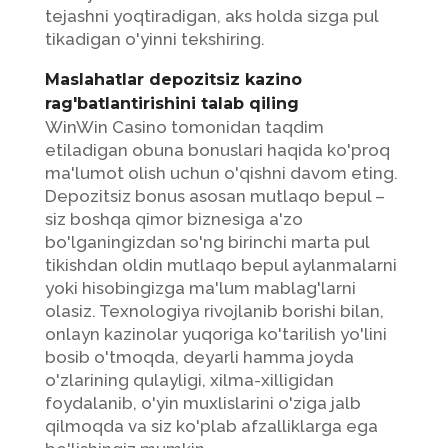
tejashni yoqtiradigan, aks holda sizga pul
tikadigan o'yinni tekshiring.
Maslahatlar depozitsiz kazino
rag'batlantirishini talab qiling
WinWin Casino tomonidan taqdim
etiladigan obuna bonuslari haqida ko'proq
ma'lumot olish uchun o'qishni davom eting.
Depozitsiz bonus asosan mutlaqo bepul –
siz boshqa qimor biznesiga a'zo
bo'lganingizdan so'ng birinchi marta pul
tikishdan oldin mutlaqo bepul aylanmalarni
yoki hisobingizga ma'lum mablag'larni
olasiz. Texnologiya rivojlanib borishi bilan,
onlayn kazinolar yuqoriga ko'tarilish yo'lini
bosib o'tmoqda, deyarli hamma joyda
o'zlarining qulayligi, xilma-xilligidan
foydalanib, o'yin muxlislarini o'ziga jalb
qilmoqda va siz ko'plab afzalliklarga ega