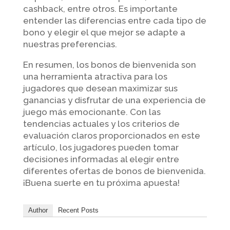
cashback, entre otros. Es importante
entender las diferencias entre cada tipo de
bono y elegir el que mejor se adapte a
nuestras preferencias.
En resumen, los bonos de bienvenida son
una herramienta atractiva para los
jugadores que desean maximizar sus
ganancias y disfrutar de una experiencia de
juego más emocionante. Con las
tendencias actuales y los criterios de
evaluación claros proporcionados en este
artículo, los jugadores pueden tomar
decisiones informadas al elegir entre
diferentes ofertas de bonos de bienvenida.
¡Buena suerte en tu próxima apuesta!
Author
Recent Posts