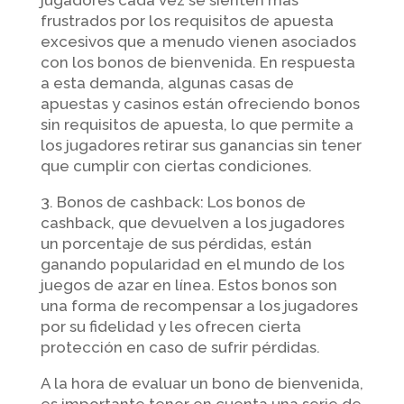
jugadores cada vez se sienten más
frustrados por los requisitos de apuesta
excesivos que a menudo vienen asociados
con los bonos de bienvenida. En respuesta
a esta demanda, algunas casas de
apuestas y casinos están ofreciendo bonos
sin requisitos de apuesta, lo que permite a
los jugadores retirar sus ganancias sin tener
que cumplir con ciertas condiciones.
3. Bonos de cashback: Los bonos de
cashback, que devuelven a los jugadores
un porcentaje de sus pérdidas, están
ganando popularidad en el mundo de los
juegos de azar en línea. Estos bonos son
una forma de recompensar a los jugadores
por su fidelidad y les ofrecen cierta
protección en caso de sufrir pérdidas.
A la hora de evaluar un bono de bienvenida,