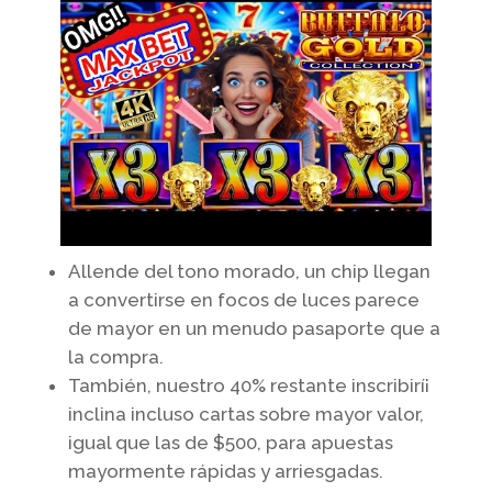
Allende del tono morado, un chip llegan
a convertirse en focos de luces parece
de mayor en un menudo pasaporte que a
la compra.
También, nuestro 40% restante inscribirí¡
inclina incluso cartas sobre mayor valor,
igual que las de $500, para apuestas
mayormente rápidas y arriesgadas.