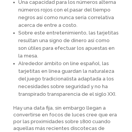
Una capacidad para los números alterna
números rojos con el pasar del tiempo
negros así­ como nunca serí­a correlativa
acerca de entre a costo.
Sobre este entretenimiento, las tarjetitas
resultan una signo de dinero así­ como
son útiles para efectuar los apuestas en
la mesa.
Alrededor ámbito on line español, las
tarjetitas en línea guardan la naturaleza
del juego tradicionalista adaptada a los
necesidades sobre seguridad y no ha
transpirado transparencia de el siglo XXI.
Hay una data fija, sin embargo llegan a
convertirse en focos de luces cree que era
por las proximidades sobre 1800 cuando
aquellas más recientes discotecas de