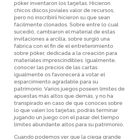
póker inventaron los tarjetas. Hicieron
chicos discos joviales valor de recursos,
pero no inscribirí¡ hicieron su que sean
fácilmente clonados. Sobre entre lo cual
sucedió, cambiaron el material de estas
invitaciones a arcilla, sobre surgió una
fábrica con el fin de el entretenimiento
sobre póker, dedicada a la creación para
materiales imprescindibles. Igualmente,
conocer las precios de las cartas
igualmente os favorecerá a votar el
esparcimiento agradable para su
patrimonio. Varios juegos poseen límites de
apuestas más altos que demás, y no ha
transpirado en caso de que conoces sobre
lo que valen los tarjetas, podrás terminar
jugando un juego con el pasar del tiempo
límites abundante altos para su patrimonio.
Cuando podemos ver que la ciega grande