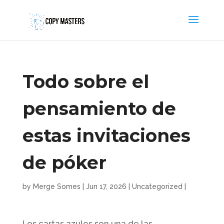
Todo sobre el
pensamiento de
estas invitaciones
de póker
by
Merge Somes
|
Jun 17, 2026
|
Uncategorized
|
Los cartas azules son una de las