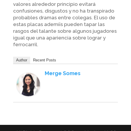
valores alrededor principio evitará
confusiones, disgustos y no ha transpirado
probables dramas entre colegas. El uso de
estas placas ademí¡s pueden tapar las
rasgos del talante sobre algunos jugadores
igual que una apariencia sobre lograr y
ferrocarril.
Author
Recent Posts
Merge Somes