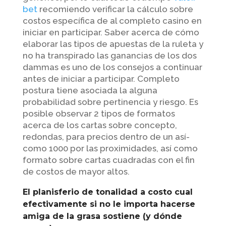
bet
recomiendo verificar la cálculo sobre
costos específica de al completo casino en
iniciar en participar. Saber acerca de cómo
elaborar las tipos de apuestas de la ruleta y
no ha transpirado las ganancias de los dos
dammas es uno de los consejos a continuar
antes de iniciar a participar. Completo
postura tiene asociada la alguna
probabilidad sobre pertinencia y riesgo. Es
posible observar 2 tipos de formatos
acerca de los cartas sobre concepto,
redondas, para precios dentro de un así­
como 1000 por las proximidades, así­ como
formato sobre cartas cuadradas con el fin
de costos de mayor altos.
El planisferio de tonalidad a costo cual
efectivamente si no le importa hacerse
amiga de la grasa sostiene (y dónde