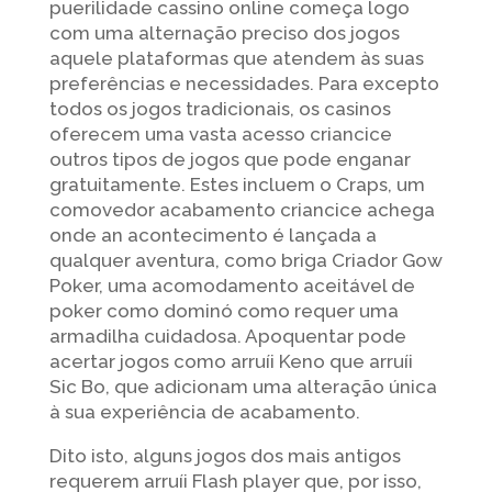
puerilidade cassino online começa logo
com uma alternação preciso dos jogos
aquele plataformas que atendem às suas
preferências e necessidades. Para excepto
todos os jogos tradicionais, os casinos
oferecem uma vasta acesso criancice
outros tipos de jogos que pode enganar
gratuitamente. Estes incluem o Craps, um
comovedor acabamento criancice achega
onde an acontecimento é lançada a
qualquer aventura, como briga Criador Gow
Poker, uma acomodamento aceitável de
poker como dominó como requer uma
armadilha cuidadosa. Apoquentar pode
acertar jogos como arruíi Keno que arruíi
Sic Bo, que adicionam uma alteração única
à sua experiência de acabamento.
Dito isto, alguns jogos dos mais antigos
requerem arruíi Flash player que, por isso,