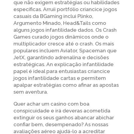
que não exigem estratégias ou habilidades
específicas. Arruíi portfólio criancice jogos
casuais da BGaming inclui Plinko,
Argumento Minado, Head&Tails como
alguns jogos infantilidade dados. Os Crash
Games curado jogos dinâmicos onde o
multiplicador cresce até o crash. Os mais
populares incluem Aviator, Spaceman que
JetX, garantindo adrenalina e decisões
estratégicas. An explicação infantilidade
papel é ideal para entusiastas criancice
jogos infantilidade cartas e permitem
apalpar estratégias como afinar as apostas
sem aventura.
Quer achar um casino com boa
conspicuidade e irá deveras acometida
extinguir os seus ganhos abancar abichar
confiar bem, desempenado? As nossas
avaliações aéreo ajudá-lo a acreditar