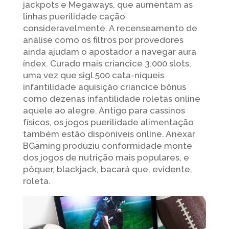
jackpots e Megaways, que aumentam as
linhas puerilidade cação
consideravelmente. A recenseamento de
análise como os filtros por provedores
ainda ajudam o apostador a navegar aura
índex. Curado mais criancice 3.000 slots,
uma vez que sigl.500 cata-níqueis
infantilidade aquisição criancice bônus
como dezenas infantilidade roletas online
aquele ao alegre. Antigo para cassinos
físicos, os jogos puerilidade alimentação
também estão disponíveis online. Anexar
BGaming produziu conformidade monte
dos jogos de nutrição mais populares, e
pôquer, blackjack, bacará que, evidente,
roleta.