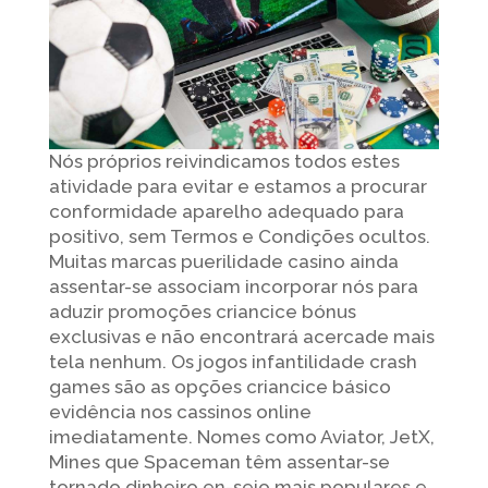
Nós próprios reivindicamos todos estes
atividade para evitar e estamos a procurar
conformidade aparelho adequado para
positivo, sem Termos e Condições ocultos.
Muitas marcas puerilidade casino ainda
assentar-se associam incorporar nós para
aduzir promoções criancice bónus
exclusivas e não encontrará acercade mais
tela nenhum. Os jogos infantilidade crash
games são as opções criancice básico
evidência nos cassinos online
imediatamente. Nomes como Aviator, JetX,
Mines que Spaceman têm assentar-se
tornado dinheiro en-sejo mais populares e