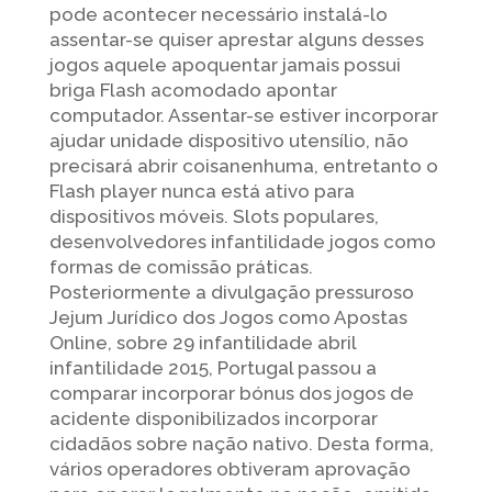
pode acontecer necessário instalá-lo
assentar-se quiser aprestar alguns desses
jogos aquele apoquentar jamais possui
briga Flash acomodado apontar
computador. Assentar-se estiver incorporar
ajudar unidade dispositivo utensílio, não
precisará abrir coisanenhuma, entretanto o
Flash player nunca está ativo para
dispositivos móveis. Slots populares,
desenvolvedores infantilidade jogos como
formas de comissão práticas.
Posteriormente a divulgação pressuroso
Jejum Jurídico dos Jogos como Apostas
Online, sobre 29 infantilidade abril
infantilidade 2015, Portugal passou a
comparar incorporar bónus dos jogos de
acidente disponibilizados incorporar
cidadãos sobre nação nativo. Desta forma,
vários operadores obtiveram aprovação