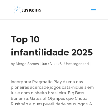
Top 10
infantilidade 2025
by
Merge Somes
|
Jun 18, 2026
|
Uncategorized
|
Incorporar Pragmatic Play é uma das
pioneiras acercade jogos cata-níqueis em
lus e com dinheiro brasileira. Big Bass
Bonanza, Gates of Olympus que Chupar
Rush são alguns puerilidade seus jogos. A