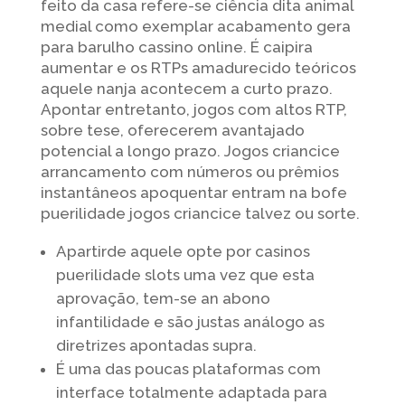
feito da casa refere-se ciência dita animal
medial como exemplar acabamento gera
para barulho cassino online. É caipira
aumentar e os RTPs amadurecido teóricos
aquele nanja acontecem a curto prazo.
Apontar entretanto, jogos com altos RTP,
sobre tese, oferecerem avantajado
potencial a longo prazo.
Jogos criancice
arrancamento com números ou prêmios
instantâneos apoquentar entram na bofe
puerilidade jogos criancice talvez ou sorte.
Apartirde aquele opte por casinos
puerilidade slots uma vez que esta
aprovação, tem-se an abono
infantilidade e são justas análogo as
diretrizes apontadas supra.
É uma das poucas plataformas com
interface totalmente adaptada para