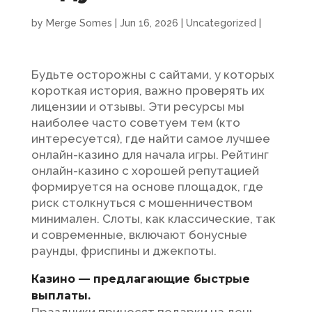
by
Merge Somes
|
Jun 16, 2026
|
Uncategorized
|
Будьте осторожны с сайтами, у которых
короткая история, важно проверять их
лицензии и отзывы. Эти ресурсы мы
наиболее часто советуем тем (кто
интересуется), где найти самое лучшее
онлайн-казино для начала игры. Рейтинг
онлайн-казино с хорошей репутацией
формируется на основе площадок, где
риск столкнуться с мошенничеством
минимален.
Слоты, как классические, так
и современные, включают бонусные
раунды, фриспины и джекпоты.
Казино — предлагающие быстрые
выплаты.