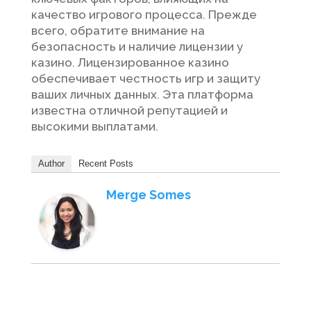
качество игрового процесса. Прежде
всего, обратите внимание на
безопасность и наличие лицензии у
казино. Лицензированное казино
обеспечивает честность игр и защиту
ваших личных данных. Эта платформа
известна отличной репутацией и
высокими выплатами.
Author
Recent Posts
Merge Somes