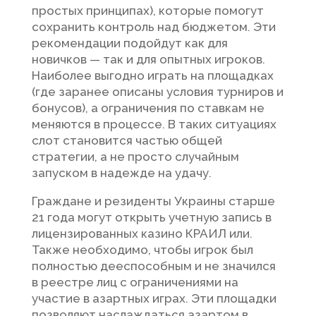
простых принципах), которые помогут
сохранить контроль над бюджетом. Эти
рекомендации подойдут как для
новичков — так и для опытных игроков.
Наиболее выгодно играть на площадках
(где заранее описаны условия турниров и
бонусов), а ограничения по ставкам не
меняются в процессе. В таких ситуациях
слот становится частью общей
стратегии, а не просто случайным
запуском в надежде на удачу.
Граждане и резиденты Украины старше
21 года могут открыть учетную запись в
лицензированных казино КРАИЛ или.
Также необходимо, чтобы игрок был
полностью дееспособным и не значился
в реестре лиц с ограничениями на
участие в азартных играх. Эти площадки
позволяют наслаждаться азартом в