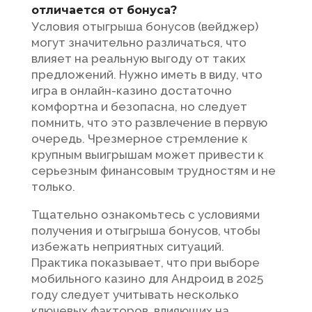
отличается от бонуса?
Условия отыгрыша бонусов (вейджер)
могут значительно различаться, что
влияет на реальную выгоду от таких
предложений. Нужно иметь в виду, что
игра в онлайн-казино достаточно
комфортна и безопасна, но следует
помнить, что это развлечение в первую
очередь. Чрезмерное стремление к
крупным выигрышам может привести к
серьезным финансовым трудностям и не
только.
Тщательно ознакомьтесь с условиями
получения и отыгрыша бонусов, чтобы
избежать неприятных ситуаций.
Практика показывает, что при выборе
мобильного казино для Андроид в 2025
году следует учитывать несколько
ключевых факторов, влияющих на