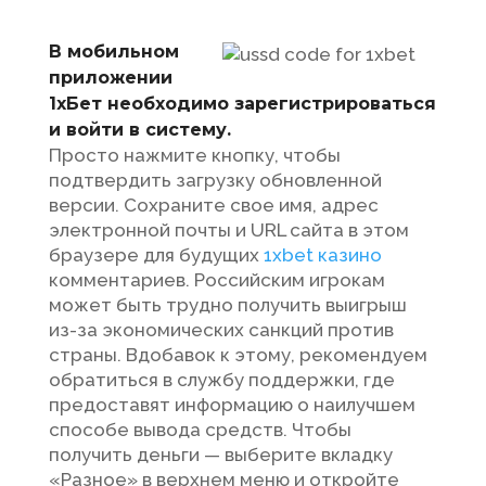
В мобильном
приложении
1хБет необходимо зарегистрироваться
и войти в систему.
Просто нажмите кнопку, чтобы
подтвердить загрузку обновленной
версии. Сохраните свое имя, адрес
электронной почты и URL сайта в этом
браузере для будущих
1xbet казино
комментариев. Российским игрокам
может быть трудно получить выигрыш
из-за экономических санкций против
страны. Вдобавок к этому, рекомендуем
обратиться в службу поддержки, где
предоставят информацию о наилучшем
способе вывода средств. Чтобы
получить деньги — выберите вкладку
«Разное» в верхнем меню и откройте