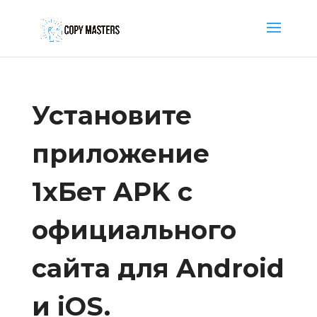
Установите
приложение
1хБет APK с
официального
сайта для Android
и iOS.