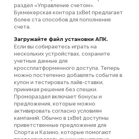
раздел «Управление счетом».
Букмекерская контора 1xBet предлагает
более ста способов для пополнения
счета.
Загружайте файл установки АПК.
Если вы собираетесь играть на
нескольких устройствах, сохраните
учетные данные для
кроссплатформенного доступа. Теперь
можно постепенно добавлять события в
купон и тестировать лайв-ставки,
принимая решения без спешки.
Промораздел включает бонусы и
предложения, которые можно
активировать согласно условиям
кампаний. Обычно в 1xBet доступны
приветственные предложения для
Спорта и Казино, которые помогают