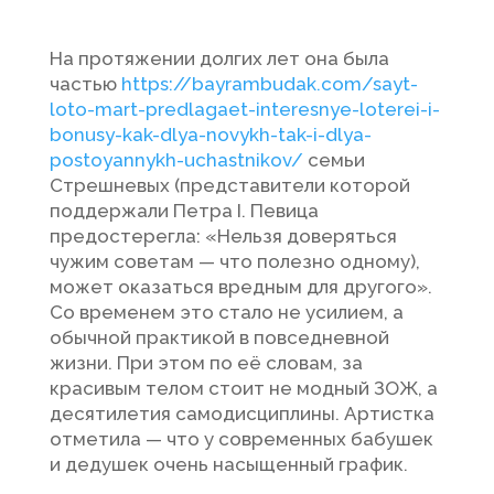
На протяжении долгих лет она была
частью
https://bayrambudak.com/sayt-
loto-mart-predlagaet-interesnye-loterei-i-
bonusy-kak-dlya-novykh-tak-i-dlya-
postoyannykh-uchastnikov/
семьи
Стрешневых (представители которой
поддержали Петра I.
Певица
предостерегла: «Нельзя доверяться
чужим советам — что полезно одному),
может оказаться вредным для другого».
Со временем это стало не усилием, а
обычной практикой в повседневной
жизни. При этом по её словам, за
красивым телом стоит не модный ЗОЖ, а
десятилетия самодисциплины. Артистка
отметила — что у современных бабушек
и дедушек очень насыщенный график.