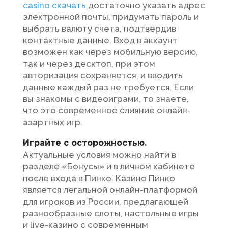
casino скачать
достаточно указать адрес
электронной почты, придумать пароль и
выбрать валюту счета, подтвердив
контактные данные. Вход в аккаунт
возможен как через мобильную версию,
так и через десктоп, при этом
авторизация сохраняется, и вводить
данные каждый раз не требуется. Если
вы знакомы с видеоиграми, то знаете,
что это современное слияние онлайн-
азартных игр.
Играйте с осторожностью.
Актуальные условия можно найти в
разделе «Бонусы» и в личном кабинете
после входа в Пинко. Казино Пинко
является легальной онлайн-платформой
для игроков из России, предлагающей
разнообразные слоты, настольные игры
и live-казино с современным