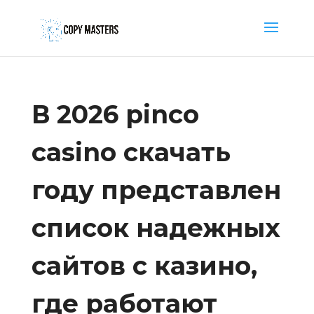
В 2026 pinco
casino скачать
году представлен
список надежных
сайтов с казино,
где работают