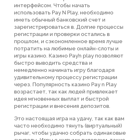
интерфейсом. Чтобы начать
использовать Pay N Play, необходимо
иметь обычный банковский счет и
зарегистрироваться в. Долгие процессы
регистрации и проверки остались в
прошлом, и сэкономленное время лучше
потратить на любимые онлайн-слоты и
игры казино. Казино Pay’n play позволяют
быстро выводить средства и
немедленно начинать игру благодаря
удивительному процессу регистрации
через. Популярность казино Pay n Play
возрастает, так как людей привлекает
идея мгновенных выплат и быстрой
регистрации и внесения депозитов.
Это настоящая игра на удачу, так как вам
часто необходимо тянуть (виртуальный)
рычаг, чтобы удачно собрать одинаковые