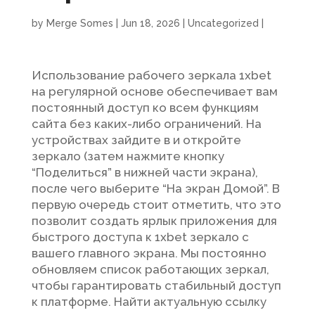
by
Merge Somes
|
Jun 18, 2026
|
Uncategorized
|
Использование рабочего зеркала 1xbet
на регулярной основе обеспечивает вам
постоянный доступ ко всем функциям
сайта без каких-либо ограничений. На
устройствах зайдите в и откройте
зеркало (затем нажмите кнопку
“Поделиться” в нижней части экрана),
после чего выберите “На экран Домой”. В
первую очередь стоит отметить, что это
позволит создать ярлык приложения для
быстрого доступа к 1xbet зеркало с
вашего главного экрана.
Мы постоянно
обновляем список работающих зеркал,
чтобы гарантировать стабильный доступ
к платформе. Найти актуальную ссылку