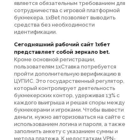
является обязательным требованием для
сотрудничества с игровой платформой
букмекера. 1xBet позволяет выводить
средства без необходимости
идентификации.
Сегодняшний рабочий сайт 1хбет
представляет собой зеркало bet.
Кроме основной регистрации,
пользователям 1хСтавка потребуется
пройти дополнительную верификацию в
ЦУПИС. Это государственный регулятор,
который контролирует деятельность
букмекерских контор, удерживая 13% с
каждого выигрыша и решая споры между
букмекерами и игроками. Чтобы вывести
деньги, нужно авторизоваться на сайте с
использованием логина и пароля, а также
заполнить анкету с указанием суммы и
метода платежа. К недостаткам VPN-