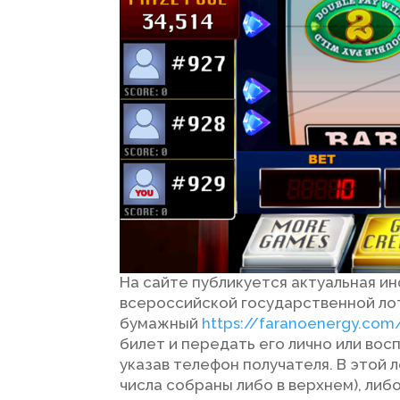
На сайте публикуется актуальная ин
всероссийской государственной ло
бумажный
https://faranoenergy.com/
билет и передать его лично или во
указав телефон получателя. В этой
числа собраны либо в верхнем), ли