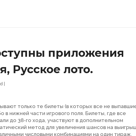
доступны приложения
я, Русское лото.
ed
|
вают только те билеты (в которых все не выпавши
бо в нижней части игрового поля. Билеты, где все
али до 38-го хода, участвуют в дополнительном
атический метод для увеличения шансов на выигрыш
зличными числовыми комбинациями на один тираж.