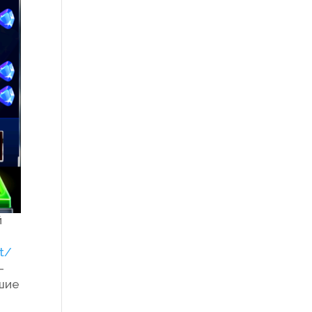
й
yt/
—
вшие