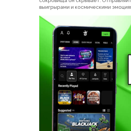
сокровища он скрывает. Отправляй
выигрырами и космическими эмоция