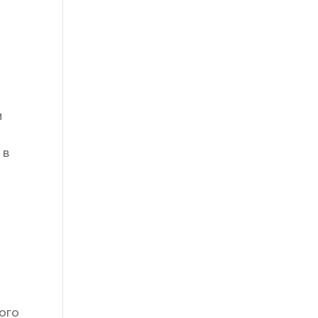
и
 в
ого