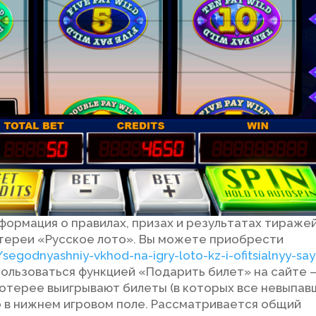
формация о правилах, призах и результатах тираже
тереи «Русское лото». Вы можете приобрести
segodnyashniy-vkhod-na-igry-loto-kz-i-ofitsialnyy-sa
спользоваться функцией «Подарить билет» на сайте 
 лотерее выигрывают билеты (в которых все невыпа
бо в нижнем игровом поле. Рассматривается общий