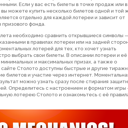
ными. Если у вас есть билеты в точке продаж или в
вы можете купить несколько билетов одной и той 
ляется отдельно для каждой лотереи и зависит от
ы призового фонда.
билета необходимо сравнить открывшиеся символы 
указанными в правилах лотереи или на задней сторо
оментальных лотерей для тех, кто хочет узнать
стро выбрать свои билеты. В описании лотереи и её
минимальных и максимальных призах, а также о
а сайте Столото доступны быстрые и другие тираж
е билетов и участие через интернет. Моментальна
езультат можно узнать сразу после стирания защит
олей. Определитесь с настроением и форматом игры
ьную лотерею Столото и ознакомьтесь с её правил