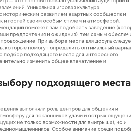
игр — что способствовало увеличению аудитории и
влечений. Уникальная игровая культура
 с историческим развитием азартных сообществ и
ак и гостей своим особым стилем и атмосферой.
мендаций поможет вам подобрать заведение (кото
аши предпочтения и ожидания), тем самым обеспеч
епровождение. При выборе места для досуга следу
в, которые помогут определить оптимальный вариа
то подбор подходящего места для интересного
ачительно изменить общее впечатление и
выбору подходящего мест
ведения выполняли роль центров для общения и
атмосферу для поклонников удачи и острых ощущени
щущих не только возможности для выигрыша), но и
 единомышленников. Особое внимание среди подоб