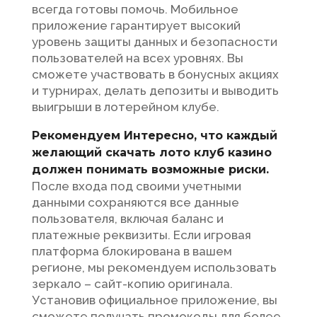
всегда готовы помочь. Мобильное
приложение гарантирует высокий
уровень защиты данных и безопасности
пользователей на всех уровнях. Вы
сможете участвовать в бонусных акциях
и турнирах, делать депозиты и выводить
выигрыши в лотерейном клубе.
Рекомендуем Интересно, что каждый
желающий скачать лото клуб казино
должен понимать возможные риски.
После входа под своими учетными
данными сохраняются все данные
пользователя, включая баланс и
платежные реквизиты. Если игровая
платформа блокирована в вашем
регионе, мы рекомендуем использовать
зеркало – сайт-копию оригинала.
Установив официальное приложение, вы
сможете получать промокоды для более