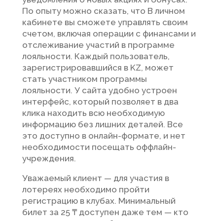
По опыту можно сказать, что В личном
кабинете вы сможете управлять своим
счетом, включая операции с финансами и
отслеживание участий в программе
лояльности. Каждый пользователь,
зарегистрировавшийся в KZ, может
стать участником программы
лояльности. У сайта удобно устроен
интерфейс, который позволяет в два
клика находить всю необходимую
информацию без лишних деталей. Все
это доступно в онлайн-формате, и нет
необходимости посещать оффлайн-
учреждения.
Уважаемый клиент — для участия в
лотереях необходимо пройти
регистрацию в клубах. Минимальный
билет за 25 ₸ доступен даже тем — кто