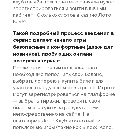
клуб онлайн пользователю сначала нужно
зарегистрироваться и войти в личный
кабинет. Сколько слотов в казино Лото
Клуб?
Такой подробный процесс введения в
сервис делает начало игры
безопасным и комфортным (даже для
новичков), пробующих онлайн-
лотерею впервые.
После регистрации пользователю
необходимо пополнить свой баланс,
выбрать лотерею и купить билет для
участия в следующем розыгрыше. Игроки
могут зарегистрироваться на платформе
— выбрать тиражи, проверять свои
билеты и следить за результатами
непосредственно на сайте. На
платформе Лото Клуб можно найти
популярные игры (такие как Bingo), Keno,