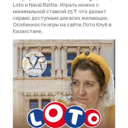
Loto и Naval Battle. Играть можно с
минимальной ставкой 25 ₸, что делает
сервис доступным для всех желающих.
Особенности игры на сайте Лото Клуб в
Казахстане.