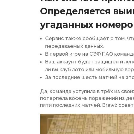
Определяется выи
угаданных номеров
Сервис также сообщает о том, ч
передаваемых данных.
В первой игре на СЭФ ПАО команда
Ваш аккаунт будет защищён и лег
ли вы клуб лото или мобильную ве
За последние шесть матчей на эт
Да, команда уступила в трёх из сво
потерпела восемь поражений из девя
пяти последних матчей. Brawl: совет