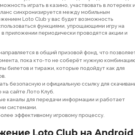
можность играть в казино, участвовать в лотереях 
баланс синхронизируется между мобильным
ожением Loto Club у вас будет возможность
оспользоваться функциями, упрощающими игру на
 в приложении периодически проводятся акции и
направляется в общий призовой фонд, что позволяе
омента, пока кто-то не соберёт нужную комбинацию
пы билетов и тиражи, которые подойдут как для
ов.
кать безопасную и официальную ссылку для скачиван
 на сайте Лото Клуб.
е каналы для передачи информации и работает
ми системами.
 более эффективному игровому процессу.
жение Loto Club на Android