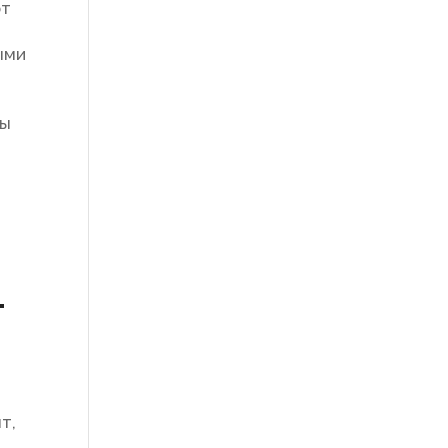
ют
з
ыми
ны
т
т,