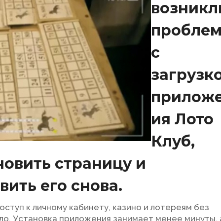
возникл
пробле
с
загрузк
прилож
ия Лото
Клуб,
новить страницу и
вить его снова.
ступ к личному кабинету, казино и лотереям без
о. Установка приложения занимает менее минуты, 