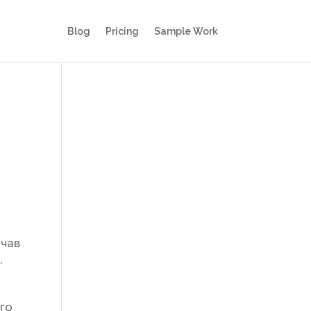
Blog
Pricing
Sample Work
ачав
,
го