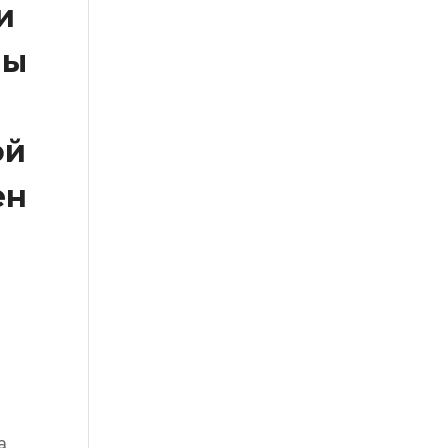
и
мы
ой
ен
а