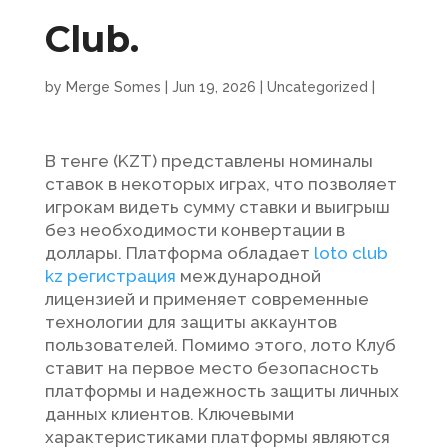
Club.
by
Merge Somes
|
Jun 19, 2026
|
Uncategorized
|
В тенге (KZT) представлены номиналы
ставок в некоторых играх, что позволяет
игрокам видеть сумму ставки и выигрыш
без необходимости конвертации в
доллары. Платформа обладает
loto club
kz регистрация
международной
лицензией и применяет современные
технологии для защиты аккаунтов
пользователей. Помимо этого, лото Клуб
ставит на первое место безопасность
платформы и надежность защиты личных
данных клиентов.
Ключевыми
характеристиками платформы являются