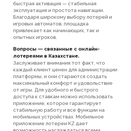
быстрая активация — стабильная
эксплуатация и простота навигации.
Благодаря широкому выбору лотерей и
игровых автоматов, площадка
привлекает как начинающих, так и
опытных игроков.
Вопросы — связанные с онлайн-
лотереями в Казахстане.
Заслуживает внимания тот факт, что
каждый клиент ценен для администрации
платформы, и они стараются создать
максимальный комфорт и удовольствие
от игры. Для удобного и быстрого
доступа к ставкам можно использовать
приложение, которое гарантирует
стабильную работу и все функции на
мобильных устройствах. Мобильное
приложение лотереи KZ дает
возможность наслаждаться всеми