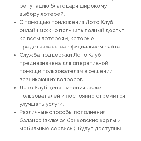
репутацию благодаря широкому
выбору лотерей.
С помощью приложения Лото Клуб
онлайн можно получить полный доступ
ко всем лотереям, которые
представлены на официальном сайте.
Служба поддержки Лото Клуб
предназначена для оперативной
помощи пользователям в решении
возникающих вопросов.
Лото Клуб ценит мнения своих
пользователей и постоянно стремится
улучшать услуги.
Различные способы пополнения
баланса (включая банковские карты и
мобильные сервисы), будут доступны.