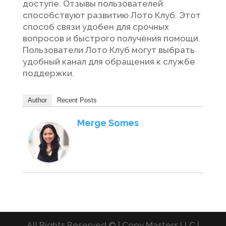
доступе. Отзывы пользователей
способствуют развитию Лото Клуб. Этот
способ связи удобен для срочных
вопросов и быстрого получения помощи.
Пользователи Лото Клуб могут выбрать
удобный канал для обращения к службе
поддержки.
Author
Recent Posts
Merge Somes
All Rights Reserved © | Copy Masters LLC |