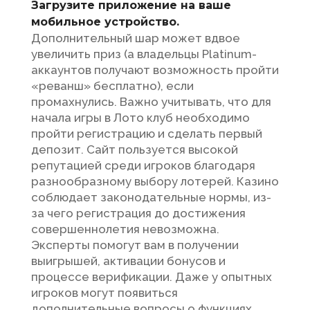
Загрузите приложение на ваше
мобильное устройство.
Дополнительный шар может вдвое
увеличить приз (а владельцы Platinum-
аккаунтов получают возможность пройти
«реванш» бесплатно), если
промахнулись. Важно учитывать, что для
начала игры в Лото клуб необходимо
пройти регистрацию и сделать первый
депозит. Сайт пользуется высокой
репутацией среди игроков благодаря
разнообразному выбору лотерей. Казино
соблюдает законодательные нормы, из-
за чего регистрация до достижения
совершеннолетия невозможна.
Эксперты помогут вам в получении
выигрышей, активации бонусов и
процессе верификации. Даже у опытных
игроков могут появиться
дополнительные вопросы о функциях