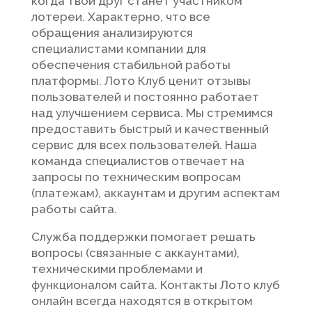
когда твой друг станет участником
лотереи. Характерно, что все
обращения анализируются
специалистами компании для
обеспечения стабильной работы
платформы. Лото Клуб ценит отзывы
пользователей и постоянно работает
над улучшением сервиса. Мы стремимся
предоставить быстрый и качественный
сервис для всех пользователей. Наша
команда специалистов отвечает на
запросы по техническим вопросам
(платежам), аккаунтам и другим аспектам
работы сайта.
Служба поддержки помогает решать
вопросы (связанные с аккаунтами),
техническими проблемами и
функционалом сайта. Контакты Лото клуб
онлайн всегда находятся в открытом