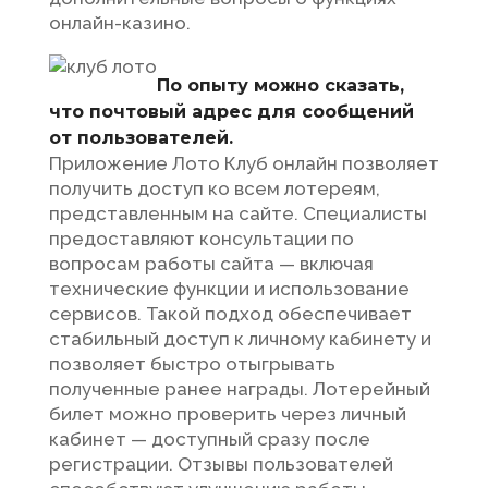
онлайн-казино.
По опыту можно сказать,
что почтовый адрес для сообщений
от пользователей.
Приложение Лото Клуб онлайн позволяет
получить доступ ко всем лотереям,
представленным на сайте. Специалисты
предоставляют консультации по
вопросам работы сайта — включая
технические функции и использование
сервисов. Такой подход обеспечивает
стабильный доступ к личному кабинету и
позволяет быстро отыгрывать
полученные ранее награды. Лотерейный
билет можно проверить через личный
кабинет — доступный сразу после
регистрации. Отзывы пользователей