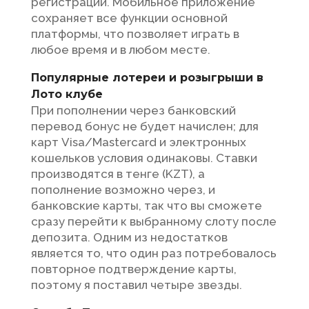
регистрации. Мобильное приложение
сохраняет все функции основной
платформы, что позволяет играть в
любое время и в любом месте.
Популярные лотереи и розыгрыши в
Лото клубе
При пополнении через банковский
перевод бонус не будет начислен; для
карт Visa/Mastercard и электронных
кошельков условия одинаковы. Ставки
производятся в тенге (KZT), а
пополнение возможно через, и
банковские карты, так что вы сможете
сразу перейти к выбранному слоту после
депозита. Одним из недостатков
является то, что один раз потребовалось
повторное подтверждение карты,
поэтому я поставил четыре звезды.