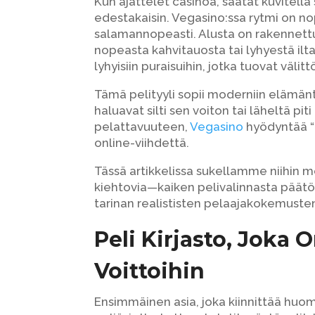
Kun ajattelet casinoa, saatat kuvitell
edestakaisin. Vegasino:ssa rytmi on n
salamannopeasti. Alusta on rakennettu ni
nopeasta kahvitauosta tai lyhyestä ilta
lyhyisiin puraisuihin, jotka tuovat välit
Tämä pelityyli sopii moderniin elämänty
haluavat silti sen voiton tai läheltä 
pelattavuuteen,
Vegasino
hyödyntää “i
online-viihdettä.
Tässä artikkelissa sukellamme niihin m
kiehtovia—kaiken pelivalinnasta päätök
tarinan realististen pelaajakokemusten
Peli Kirjasto, Joka 
Voittoihin
Ensimmäinen asia, joka kiinnittää huomio