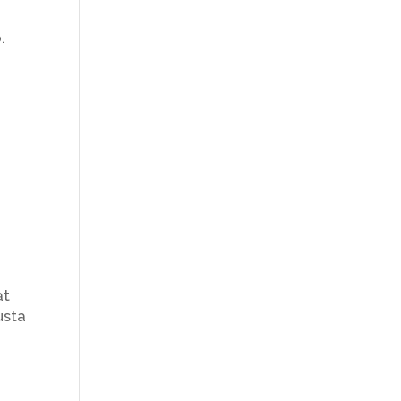
.
a
at
usta