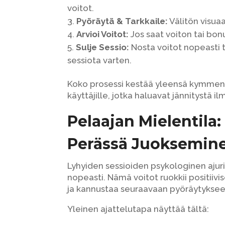
voitot.
Pyöräytä & Tarkkaile:
Välitön visua
Arvioi Voitot:
Jos saat voiton tai bon
Sulje Sessio:
Nosta voitot nopeasti 
sessiota varten.
Koko prosessi kestää yleensä kymmene
käyttäjille, jotka haluavat jännitystä i
Pelaajan Mielentila
Perässä Juoksemin
Lyhyiden sessioiden psykologinen ajuri
nopeasti. Nämä voitot ruokkii positiiv
ja kannustaa seuraavaan pyöräytyksee
Yleinen ajattelutapa näyttää tältä: