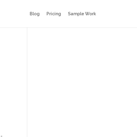
Blog
Pricing
Sample Work