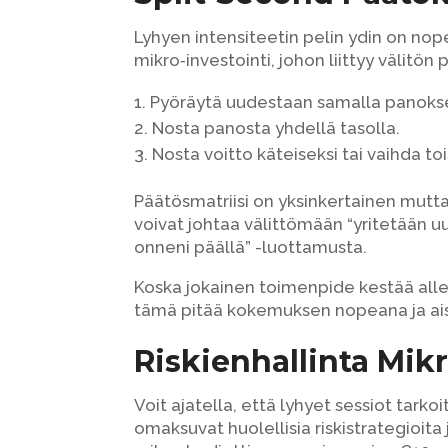
Lyhyen intensiteetin pelin ydin on n
mikro‑investointi, johon liittyy välitö
Pyöräytä uudestaan samalla panokse
Nosta panosta yhdellä tasolla.
Nosta voitto käteiseksi tai vaihda toi
Päätösmatriisi on yksinkertainen mutt
voivat johtaa välittömään “yritetään uu
onneni päällä” -luottamusta.
Koska jokainen toimenpide kestää alle 
tämä pitää kokemuksen nopeana ja ai
Riskienhallinta Mik
Voit ajatella, että lyhyet sessiot tark
omaksuvat huolellisia riskistrategioita 