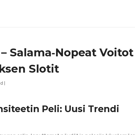
 – Salama‑Nopeat Voitot
ksen Slotit
ed
|
siteetin Peli: Uusi Trendi