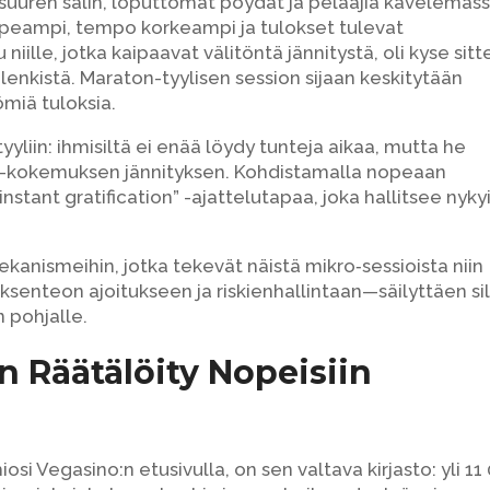
a suuren salin, loputtomat pöydät ja pelaajia kävelemäs
opeampi, tempo korkeampi ja tulokset tulevat
ille, jotka kaipaavat välitöntä jännitystä, oli kyse sitt
lenkistä. Maraton-tyylisen session sijaan keskitytään
tömiä tuloksia.
yliin: ihmisiltä ei enää löydy tunteja aikaa, mutta he
piti -kokemuksen jännityksen. Kohdistamalla nopeaan
nstant gratification” -ajattelutapaa, joka hallitsee nyky
ekanismeihin, jotka tekevät näistä mikro‑sessioista niin
senteon ajoitukseen ja riskienhallintaan—säilyttäen sil
 pohjalle.
On Räätälöity Nopeisiin
si Vegasino:n etusivulla, on sen valtava kirjasto: yli 11