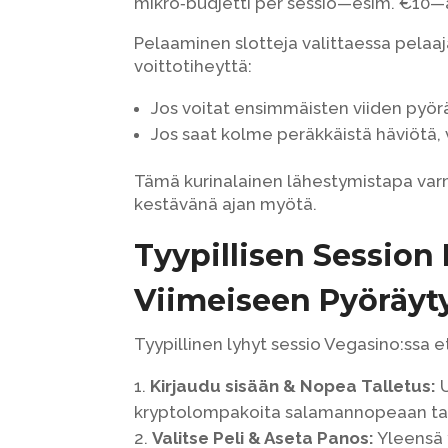
mikro‑budjetti per sessio—esim. €10—an
Pelaaminen slotteja valittaessa pelaaja
voittotiheyttä:
Jos voitat ensimmäisten viiden pyör
Jos saat kolme peräkkäistä häviötä, v
Tämä kurinalainen lähestymistapa varm
kestävänä ajan myötä.
Tyypillisen Session
Viimeiseen Pyöräyt
Tyypillinen lyhyt sessio Vegasino:ssa 
Kirjaudu sisään & Nopea Talletus:
U
kryptolompakoita salamannopeaan ta
Valitse Peli & Aseta Panos:
Yleensä y