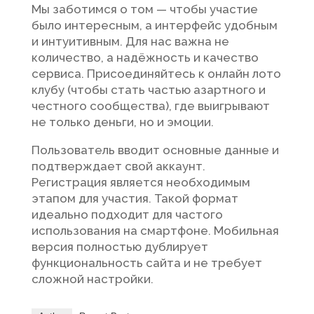
Мы заботимся о том — чтобы участие
было интересным, а интерфейс удобным
и интуитивным. Для нас важна не
количество, а надёжность и качество
сервиса. Присоединяйтесь к онлайн лото
клубу (чтобы стать частью азартного и
честного сообщества), где выигрывают
не только деньги, но и эмоции.
Пользователь вводит основные данные и
подтверждает свой аккаунт.
Регистрация является необходимым
этапом для участия. Такой формат
идеально подходит для частого
использования на смартфоне. Мобильная
версия полностью дублирует
функциональность сайта и не требует
сложной настройки.