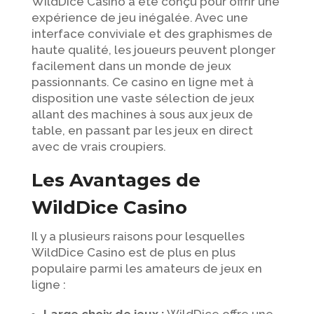
WildDice Casino a été conçu pour offrir une
expérience de jeu inégalée. Avec une
interface conviviale et des graphismes de
haute qualité, les joueurs peuvent plonger
facilement dans un monde de jeux
passionnants. Ce casino en ligne met à
disposition une vaste sélection de jeux
allant des machines à sous aux jeux de
table, en passant par les jeux en direct
avec de vrais croupiers.
Les Avantages de
WildDice Casino
Il y a plusieurs raisons pour lesquelles
WildDice Casino est de plus en plus
populaire parmi les amateurs de jeux en
ligne :