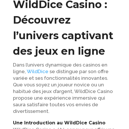
WildDice Casino :
Découvrez
l’univers captivant
des jeux en ligne
Dans l’univers dynamique des casinos en
ligne,
WildDice
se distingue par son offre
variée et ses fonctionnalités innovantes.
Que vous soyez un joueur novice ou un
habitué des jeux d’argent, WildDice Casino
propose une expérience immersive qui
saura satisfaire toutes vos envies de
divertissement.
Une Introduction au WildDice Casino