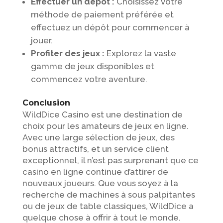
Effectuer un dépôt :
Choisissez votre
méthode de paiement préférée et
effectuez un dépôt pour commencer à
jouer.
Profiter des jeux :
Explorez la vaste
gamme de jeux disponibles et
commencez votre aventure.
Conclusion
WildDice Casino est une destination de
choix pour les amateurs de jeux en ligne.
Avec une large sélection de jeux, des
bonus attractifs, et un service client
exceptionnel, il n’est pas surprenant que ce
casino en ligne continue d’attirer de
nouveaux joueurs. Que vous soyez à la
recherche de machines à sous palpitantes
ou de jeux de table classiques, WildDice a
quelque chose à offrir à tout le monde.