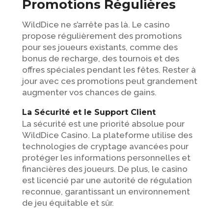
Promotions Régulières
WildDice ne s’arrête pas là. Le casino
propose régulièrement des promotions
pour ses joueurs existants, comme des
bonus de recharge, des tournois et des
offres spéciales pendant les fêtes. Rester à
jour avec ces promotions peut grandement
augmenter vos chances de gains.
La Sécurité et le Support Client
La sécurité est une priorité absolue pour
WildDice Casino. La plateforme utilise des
technologies de cryptage avancées pour
protéger les informations personnelles et
financières des joueurs. De plus, le casino
est licencié par une autorité de régulation
reconnue, garantissant un environnement
de jeu équitable et sûr.