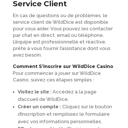
Service Client
En cas de questions ou de problèmes, le
service client de WildDice est disponible
pour vous aider. Vous pouvez les contacter
par chat en direct, email ou téléphone.
L’équipe est professionnelle et réactive,
prête à vous fournir l’assistance dont vous
avez besoin.
Comment S’inscrire sur WildDice Casino
Pour commencer à jouer sur WildDice
Casino, suivez ces étapes simples :
Visitez le site :
Accédez à la page
d’accueil de WildDice.
Créer un compte :
Cliquez sur le bouton
d’inscription et remplissez le formulaire
avec vos informations personnelles.