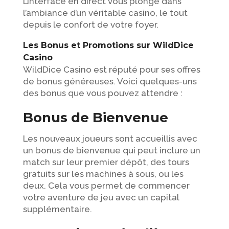
L’interface en direct vous plonge dans
l’ambiance d’un véritable casino, le tout
depuis le confort de votre foyer.
Les Bonus et Promotions sur WildDice
Casino
WildDice Casino est réputé pour ses offres
de bonus généreuses. Voici quelques-uns
des bonus que vous pouvez attendre :
Bonus de Bienvenue
Les nouveaux joueurs sont accueillis avec
un bonus de bienvenue qui peut inclure un
match sur leur premier dépôt, des tours
gratuits sur les machines à sous, ou les
deux. Cela vous permet de commencer
votre aventure de jeu avec un capital
supplémentaire.