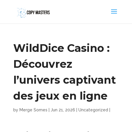
WildDice Casino :
Découvrez
l’univers captivant
des jeux en ligne
by
Merge Somes
|
Jun 21, 2026
|
Uncategorized
|