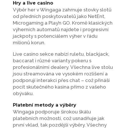
Hry a live casino
Výběr her v Wingaga zahrnuje stovky slotů
od předních poskytovatelů jako NetEnt,
Microgaming a Play’n GO. Kromě klasických
výherních automatů najdete i progresivní
jackpoty s potenciálem výher v řádu
milionů korun.
Live casino sekce nabízí ruletu, blackjack,
baccarat i různé varianty pokeru s
profesionálními dealery. Všechna live stolu
jsou streamována ve vysokém rozlišení a
podporují interakci přes chat – což přináší
pocit skutečného kasina přímo z vašeho
obýváku.
Platební metody a výběry
Wingaga podporuje širokou škálu
platebních možností, což usnadňuje jak
první vklad, tak pozdější výběry. Všechny