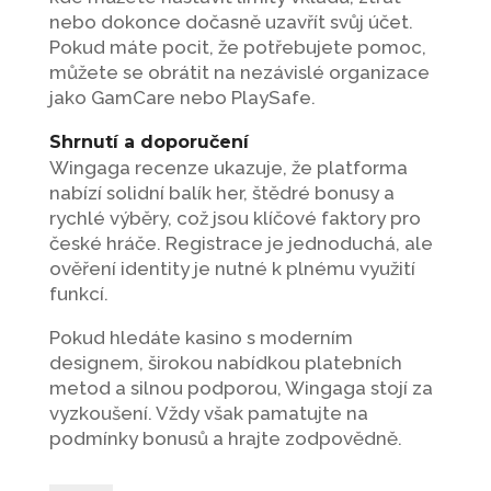
nebo dokonce dočasně uzavřít svůj účet.
Pokud máte pocit, že potřebujete pomoc,
můžete se obrátit na nezávislé organizace
jako GamCare nebo PlaySafe.
Shrnutí a doporučení
Wingaga recenze ukazuje, že platforma
nabízí solidní balík her, štědré bonusy a
rychlé výběry, což jsou klíčové faktory pro
české hráče. Registrace je jednoduchá, ale
ověření identity je nutné k plnému využití
funkcí.
Pokud hledáte kasino s moderním
designem, širokou nabídkou platebních
metod a silnou podporou, Wingaga stojí za
vyzkoušení. Vždy však pamatujte na
podmínky bonusů a hrajte zodpovědně.