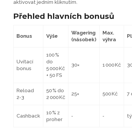
aktivovat jedním kliknutím.
Přehled hlavních bonusů
Wagering
Max.
Bonus
Výše
P
(násobek)
výhra
100 %
Uvítací
do
30×
1 000 Kč
30
bonus
5 000 Kč
+ 50 FS
Reload
50 % do
25×
500 Kč
7 
2‑3
2 000 Kč
10 % z
Cashback
‑
‑
t
proher