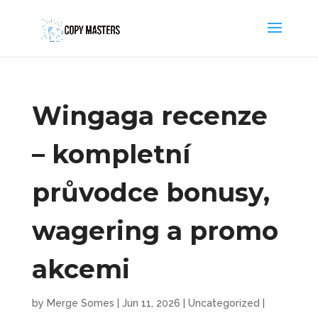
Wingaga recenze
– kompletní
průvodce bonusy,
wagering a promo
akcemi
by
Merge Somes
|
Jun 11, 2026
|
Uncategorized
|