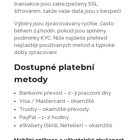
transakce jsou zabezpečeny SSL
šifrováním, takže vaše data jsou v bezpečí.
Výběry jsou zpracovávány rychle, často
během 24 hodin, pokud jsou splněny
podmínky KYC. Níže najdete přehled
nejčastěji používaných metod a typické
doby zpracování.
Dostupné platební
metody
Bankovní převod – 2–3 pracovní dny
Visa / Mastercard – okamžitě
Trustly – okamžité převody
PayPal – 1–2 hodiny
eWallety (Skrill, Neteller) – okamžitě