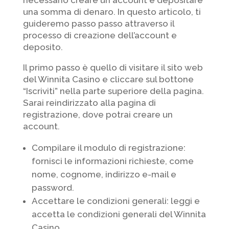
necessario creare un account e depositare
una somma di denaro. In questo articolo, ti
guideremo passo passo attraverso il
processo di creazione dell’account e
deposito.
Il primo passo è quello di visitare il sito web
del Winnita Casino e cliccare sul bottone
“Iscriviti” nella parte superiore della pagina.
Sarai reindirizzato alla pagina di
registrazione, dove potrai creare un
account.
Compilare il modulo di registrazione:
fornisci le informazioni richieste, come
nome, cognome, indirizzo e-mail e
password.
Accettare le condizioni generali: leggi e
accetta le condizioni generali del Winnita
Casino.