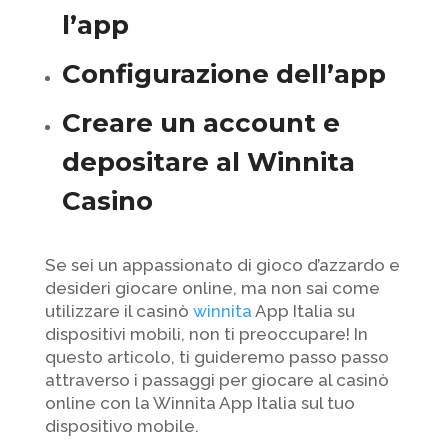
l’app
Configurazione dell’app
Creare un account e
depositare al Winnita
Casino
Se sei un appassionato di gioco d’azzardo e
desideri giocare online, ma non sai come
utilizzare il casinò
winnita
App Italia su
dispositivi mobili, non ti preoccupare! In
questo articolo, ti guideremo passo passo
attraverso i passaggi per giocare al casinò
online con la Winnita App Italia sul tuo
dispositivo mobile.