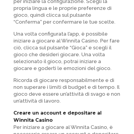
per iniziare la configurazione. Scegli la
propria lingua e le proprie preferenze di
gioco, quindi clicca sul pulsante
“Conferma” per confermare le tue scelte.
Una volta configurata l’app, è possibile
iniziare a giocare al Winnita Casino. Per fare
ciò, clicca sul pulsante “Gioca” e scegli il
gioco che desideri giocare. Una volta
selezionato il gioco, potrai iniziare a
giocare e goderti le emozioni del gioco.
Ricorda di giocare responsabilmente e di
non superare i limiti di budget e di tempo. Il
gioco deve essere un’attività di svago e non
un’attività di lavoro.
Creare un account e depositare al
Winnita Casino
Per iniziare a giocare al Winnita Casino, è