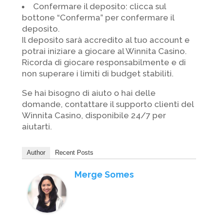
Confermare il deposito: clicca sul
bottone “Conferma” per confermare il
deposito.
Il deposito sarà accredito al tuo account e
potrai iniziare a giocare al Winnita Casino.
Ricorda di giocare responsabilmente e di
non superare i limiti di budget stabiliti.
Se hai bisogno di aiuto o hai delle
domande, contattare il supporto clienti del
Winnita Casino, disponibile 24/7 per
aiutarti.
Author
Recent Posts
Merge Somes