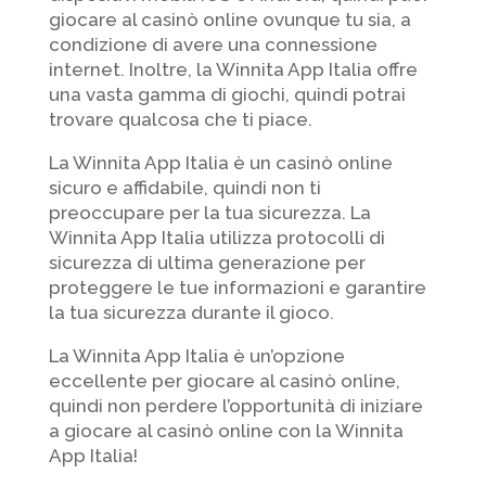
giocare al casinò online ovunque tu sia, a
condizione di avere una connessione
internet. Inoltre, la Winnita App Italia offre
una vasta gamma di giochi, quindi potrai
trovare qualcosa che ti piace.
La Winnita App Italia è un casinò online
sicuro e affidabile, quindi non ti
preoccupare per la tua sicurezza. La
Winnita App Italia utilizza protocolli di
sicurezza di ultima generazione per
proteggere le tue informazioni e garantire
la tua sicurezza durante il gioco.
La Winnita App Italia è un’opzione
eccellente per giocare al casinò online,
quindi non perdere l’opportunità di iniziare
a giocare al casinò online con la Winnita
App Italia!