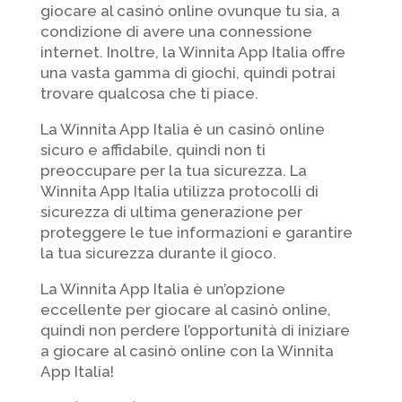
giocare al casinò online ovunque tu sia, a
condizione di avere una connessione
internet. Inoltre, la Winnita App Italia offre
una vasta gamma di giochi, quindi potrai
trovare qualcosa che ti piace.
La Winnita App Italia è un casinò online
sicuro e affidabile, quindi non ti
preoccupare per la tua sicurezza. La
Winnita App Italia utilizza protocolli di
sicurezza di ultima generazione per
proteggere le tue informazioni e garantire
la tua sicurezza durante il gioco.
La Winnita App Italia è un’opzione
eccellente per giocare al casinò online,
quindi non perdere l’opportunità di iniziare
a giocare al casinò online con la Winnita
App Italia!