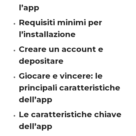
l’app
Requisiti minimi per
l’installazione
Creare un account e
depositare
Giocare e vincere: le
principali caratteristiche
dell’app
Le caratteristiche chiave
dell’app