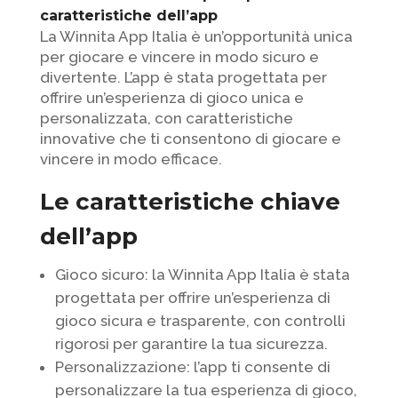
caratteristiche dell’app
La Winnita App Italia è un’opportunità unica
per giocare e vincere in modo sicuro e
divertente. L’app è stata progettata per
offrire un’esperienza di gioco unica e
personalizzata, con caratteristiche
innovative che ti consentono di giocare e
vincere in modo efficace.
Le caratteristiche chiave
dell’app
Gioco sicuro: la Winnita App Italia è stata
progettata per offrire un’esperienza di
gioco sicura e trasparente, con controlli
rigorosi per garantire la tua sicurezza.
Personalizzazione: l’app ti consente di
personalizzare la tua esperienza di gioco,