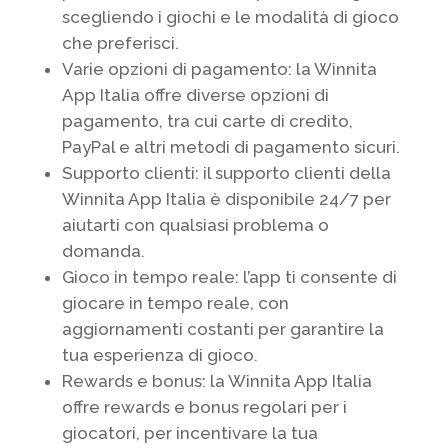
scegliendo i giochi e le modalità di gioco
che preferisci.
Varie opzioni di pagamento: la Winnita
App Italia offre diverse opzioni di
pagamento, tra cui carte di credito,
PayPal e altri metodi di pagamento sicuri.
Supporto clienti: il supporto clienti della
Winnita App Italia è disponibile 24/7 per
aiutarti con qualsiasi problema o
domanda.
Gioco in tempo reale: l’app ti consente di
giocare in tempo reale, con
aggiornamenti costanti per garantire la
tua esperienza di gioco.
Rewards e bonus: la Winnita App Italia
offre rewards e bonus regolari per i
giocatori, per incentivare la tua