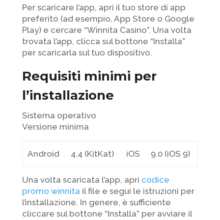
Per scaricare l’app, apri il tuo store di app
preferito (ad esempio, App Store o Google
Play) e cercare “Winnita Casino”. Una volta
trovata l’app, clicca sul bottone “Installa”
per scaricarla sul tuo dispositivo.
Requisiti minimi per
l’installazione
Sistema operativo
Versione minima
Android
4.4 (KitKat)
iOS
9.0 (iOS 9)
Una volta scaricata l’app, apri
codice
promo winnita
il file e segui le istruzioni per
l’installazione. In genere, è sufficiente
cliccare sul bottone “Installa” per avviare il