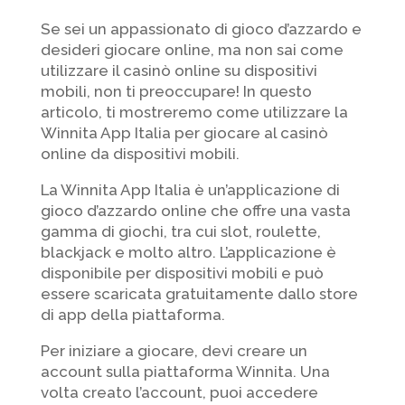
Se sei un appassionato di gioco d’azzardo e
desideri giocare online, ma non sai come
utilizzare il casinò online su dispositivi
mobili, non ti preoccupare! In questo
articolo, ti mostreremo come utilizzare la
Winnita App Italia per giocare al casinò
online da dispositivi mobili.
La Winnita App Italia è un’applicazione di
gioco d’azzardo online che offre una vasta
gamma di giochi, tra cui slot, roulette,
blackjack e molto altro. L’applicazione è
disponibile per dispositivi mobili e può
essere scaricata gratuitamente dallo store
di app della piattaforma.
Per iniziare a giocare, devi creare un
account sulla piattaforma Winnita. Una
volta creato l’account, puoi accedere