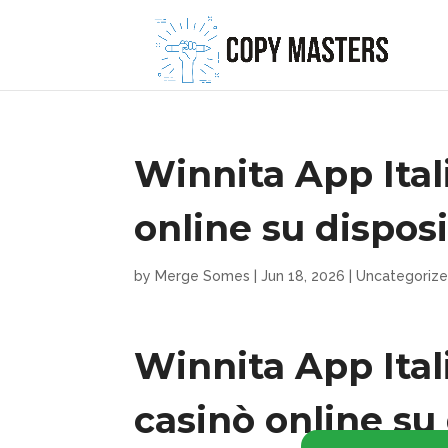
Winnita App Itali
online su disposi
by
Merge Somes
|
Jun 18, 2026
|
Uncategoriz
Winnita App Itali
casinò online su 