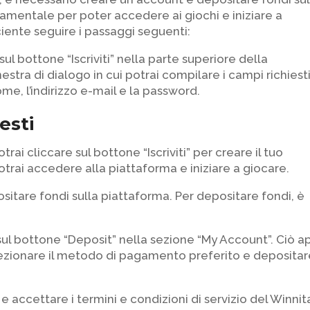
mentale per poter accedere ai giochi e iniziare a
ciente seguire i passaggi seguenti:
 sul bottone “Iscriviti” nella parte superiore della
estra di dialogo in cui potrai compilare i campi richiesti
, l’indirizzo e-mail e la password.
esti
trai cliccare sul bottone “Iscriviti” per creare il tuo
otrai accedere alla piattaforma e iniziare a giocare.
sitare fondi sulla piattaforma. Per depositare fondi, è
:
sul bottone “Deposit” nella sezione “My Account”. Ciò ap
elezionare il metodo di pagamento preferito e depositar
e accettare i termini e condizioni di servizio del Winnit