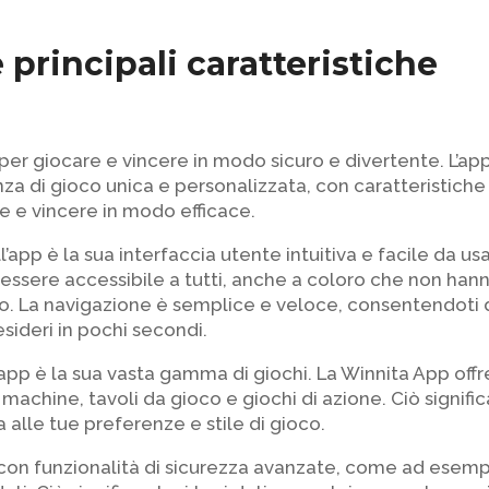
 principali caratteristiche
per giocare e vincere in modo sicuro e divertente. L’ap
nza di gioco unica e personalizzata, con caratteristiche
e e vincere in modo efficace.
l’app è la sua interfaccia utente intuitiva e facile da us
essere accessibile a tutti, anche a coloro che non han
o. La navigazione è semplice e veloce, consentendoti 
esideri in pochi secondi.
’app è la sua vasta gamma di giochi. La Winnita App offr
 machine, tavoli da gioco e giochi di azione. Ciò signific
 alle tue preferenze e stile di gioco.
con funzionalità di sicurezza avanzate, come ad esem