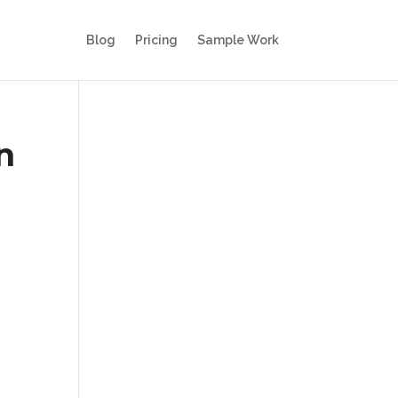
Blog
Pricing
Sample Work
n