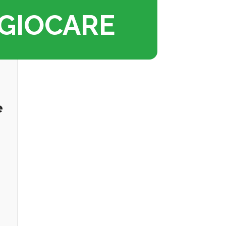
 GIOCARE
e