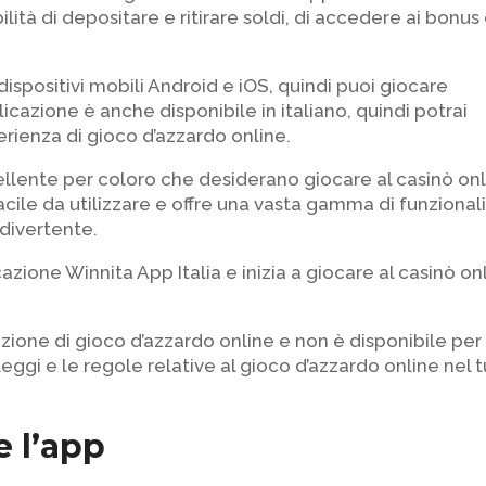
ilità di depositare e ritirare soldi, di accedere ai bonus 
dispositivi mobili Android e iOS, quindi puoi giocare
cazione è anche disponibile in italiano, quindi potrai
perienza di gioco d’azzardo online.
ellente per coloro che desiderano giocare al casinò on
facile da utilizzare e offre una vasta gamma di funzionali
 divertente.
cazione Winnita App Italia e inizia a giocare al casinò on
azione di gioco d’azzardo online e non è disponibile per
 leggi e le regole relative al gioco d’azzardo online nel 
e l’app