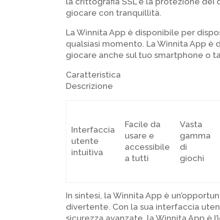
la crittografia SSL e la protezione dei d
giocare con tranquillità.
La Winnita App è disponibile per dispo
qualsiasi momento. La Winnita App è di
giocare anche sul tuo smartphone o ta
Caratteristica
Descrizione
Facile da
Vasta
Interfaccia
usare e
gamma
utente
accessibile
di
intuitiva
a tutti
giochi
In sintesi, la Winnita App è un’opportu
divertente. Con la sua interfaccia uten
sicurezza avanzate, la Winnita App è l