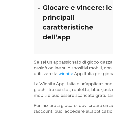
Giocare e vincere: le
principali
caratteristiche
dell’app
Se sei un appassionato di gioco d’azzar
casinò online su dispositivi mobili, n
utilizzare la
winnita
App Italia per gioca
La Winnita App Italia è un’applicazion
giochi, tra cui slot, roulette, blackjack
mobili e può essere scaricata gratuita
Per iniziare a giocare, devi creare un
l’account, puoi accedere all’applicazion