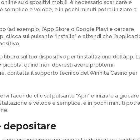
 online su dispositivi mobili, è necessario scaricare e
è semplice e veloce, e in pochi minuti potrai iniziare a
i app (ad esempio, l’App Store o Google Play) e cercare
p, clicca sul pulsante “Installa” e attendi che l’applicaz
positivo.
libero sul tuo dispositivo per l’installazione dell’app. L
 piccola, quindi non dovresti avere problemi.
ne, contatta il supporto tecnico del Winnita Casino per
ervi facendo clic sul pulsante “Apri” e iniziare a giocare
nstallazione è veloce e semplice, e in pochi minuti potra
ine.
 depositare
o, è necessario creare un account e depositare fondi sul